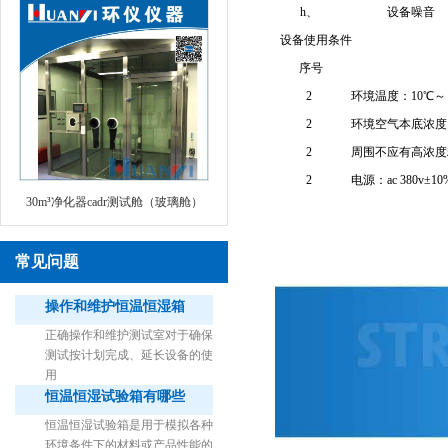
h、
设备噪音
设备使用条件
序号
2
环境温度：10℃～ 3
2
环境空气本底浓度：甲
2
周围不应有高浓度
2
电源：ac 380v
30m³净化器cadr测试舱（玻璃舱）
常见问题
操作和维护恒温恒湿箱
正确操作和维护测试室对于确保
测试按计划完成、延长设备的使
用
恒温恒湿试验箱有哪些
1立方米细菌气雾柜（不锈钢）
恒温恒湿试验箱是用于模拟各种
环境条件下的材料或产品性能的