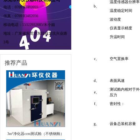
温度传感器分辨率
b、
电话：0769 83482055
温度稳定时间
传真：0769 83482056
波动度
移动电话：15322932685/宋小姐
仪表显示精度
地址：广东省东莞市东坑镇龙坑兴业路
升温时间
3号
c、
空气置换率
推荐产品
d、
表面风速
测试舱内相对于外
e、
压力
f、
密封性：
g、
设备总装机容量
3m³净化器ccm测试舱（不锈钢舱）