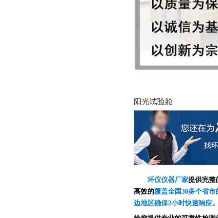
阳光试验舱
环仪仪器厂家
提供完整
高效的
覆盖全国30多个省市
边地区确保2小时快速响应