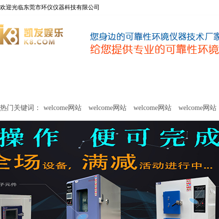
欢迎光临东莞市环仪仪器科技有限公司
welcome网站
净化器新风性能测试设备
甲醛及voc释放量检测设
热门关键词：
welcome网站
welcome网站
welcome网站
welcome网站
关于环仪
联系环仪
网站
welcome网站