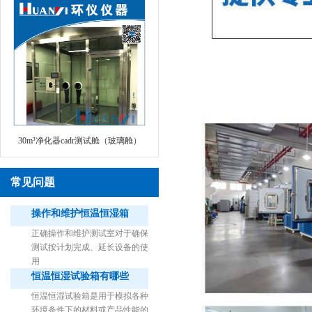
30m³净化器cadr测试舱（玻璃舱）
常见问题
操作和维护恒温恒湿箱
正确操作和维护测试室对于确保
测试按计划完成、延长设备的使
用
恒温恒湿试验箱有哪些
1立方米细菌气雾柜（不锈钢）
恒温恒湿试验箱是用于模拟各种
环境条件下的材料或产品性能的