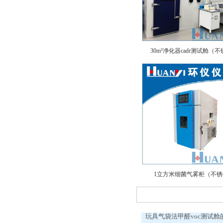
30m³净化器cadr测试舱（
1立方米细菌气雾柜（不
玩具气袋法甲醛voc测试舱