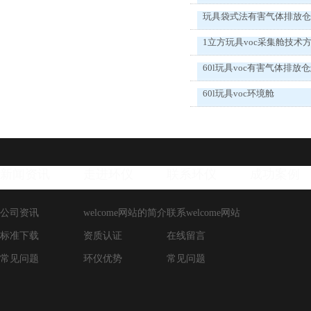
玩具袋式法有害气体排放
1立方玩具voc采集舱技术
60l玩具voc有害气体排放
60l玩具voc环境舱
新闻资讯
走进环仪
联系环仪
成功案例
公司资讯
welcome网站的简介
联系welcome网站
标准下载
资质认证
在线留言
常见问题
环仪优势
常见问题