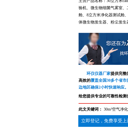
主营产品名称：30立方米ca
验机、微生物细菌气雾室、
舱、8立方米净化器测试舱
体微生物发生器、粉尘发生
环仪仪器厂家
提供完整
高效的
覆盖全国30多个省市
边地区确保2小时快速响应
给您提供专业的可靠性检测仪
此文关键词：
30m³空气
立即登记，免费享受上