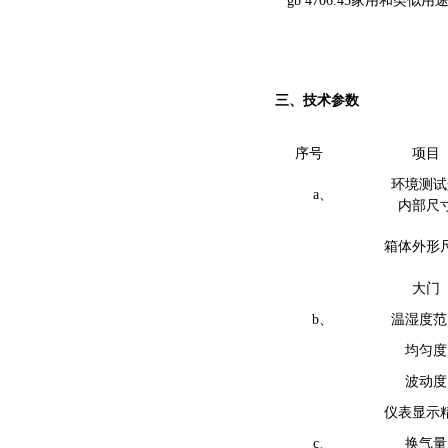
gb 4706.45家用和类
三、技术参数
序号
项目
环境测试
a、
内部尺
箱体外形
大门
b、
温湿度范
均匀度
波动度
仪表显示
c、
换气量