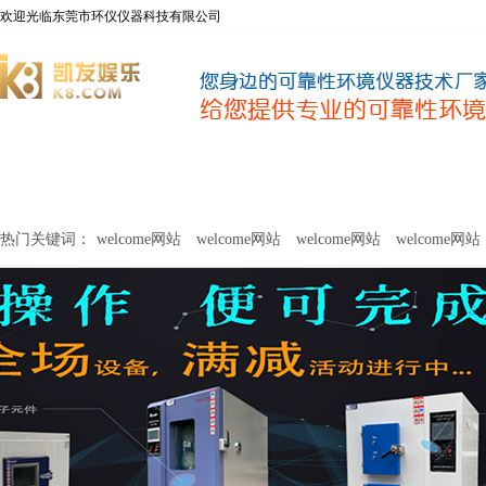
欢迎光临东莞市环仪仪器科技有限公司
welcome网站
净化器新风性能测试设备
甲醛及voc释放量检测设
热门关键词：
welcome网站
welcome网站
welcome网站
welcome网站
关于环仪
联系环仪
网站
welcome网站