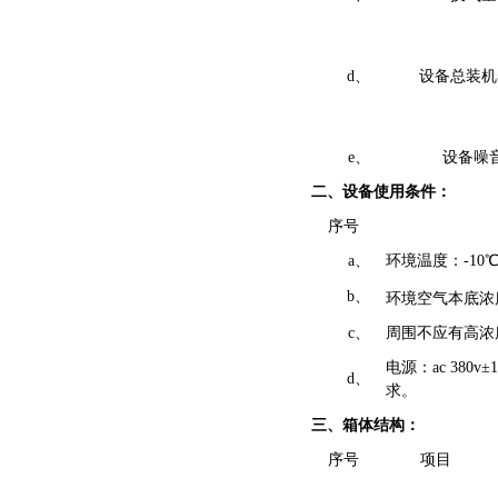
d、
设备总装机
e、
设备噪
二、设备使用条件：
序号
a、
环境温度：-10℃～
b、
环境空气本底浓度
c、
周围不应有高浓
电源：ac 380
d、
求。
三、箱体结构：
序号
项目