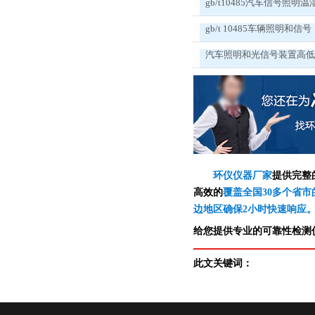
gb/t10485汽车信号照明温
gb/t 10485车辆照明和信号
汽车照明和光信号装置高
环仪仪器厂家
提供完整
高效的
覆盖全国30多个省市
边地区确保2小时快速响应
给您提供专业的可靠性检测仪
此文关键词：