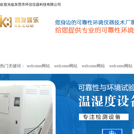
欢迎光临东莞市环仪仪器科技有限公司
welcome网站
净化器新风性能测试设备
甲醛及voc释放量检测设
热门关键词：
welcome网站
welcome网站
welcome网站
welcome网站
关于环仪
联系环仪
网站
welcome网站