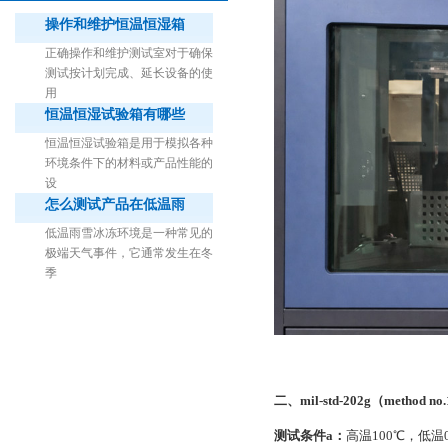
操作和维护恒温恒湿箱
正确操作和维护测试室对于确保
测试按计划完成、延长设备的使
用
恒温恒湿试验箱有哪些
1立方米细菌气雾柜（不锈钢）
恒温恒湿试验箱是用于模拟各种
环境条件下的材料或产品性能的
设
怎么测试产品在低温雨
低温雨雪冰冻环境是一种常见的
极端天气事件，它通常发生在冬
季
二、mil-std-202g（method no
测试条件a：
高温100℃，低温0