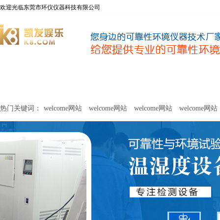
欢迎光临东莞市环仪仪器科技有限公司
welcome网站
净化器新风性能测试设备
甲醛及voc释放量检测设
热门关键词：
welcome网站
welcome网站
welcome网站
welcome网站
关于环仪
联系环仪
网站
welcome网站