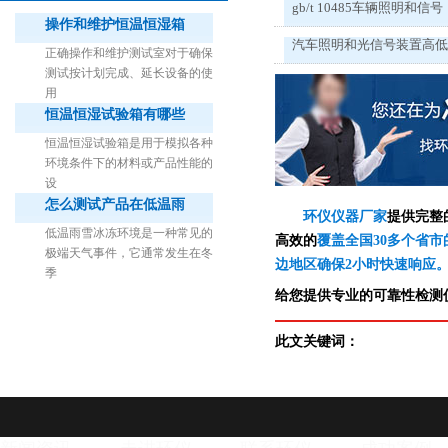
gb/t 10485车辆照明和信号
操作和维护恒温恒湿箱
汽车照明和光信号装置高
正确操作和维护测试室对于确保
测试按计划完成、延长设备的使
用
恒温恒湿试验箱有哪些
1立方米细菌气雾柜（不锈钢）
恒温恒湿试验箱是用于模拟各种
环境条件下的材料或产品性能的
设
怎么测试产品在低温雨
环仪仪器厂家
提供完整
低温雨雪冰冻环境是一种常见的
高效的
覆盖全国30多个省市
极端天气事件，它通常发生在冬
边地区确保2小时快速响应
季
给您提供专业的可靠性检测仪
此文关键词：