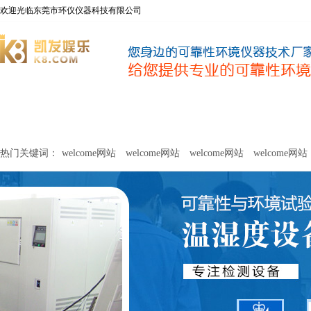
欢迎光临东莞市环仪仪器科技有限公司
welcome网站
净化器新风性能测试设备
甲醛及voc释放量检测设
热门关键词：
welcome网站
welcome网站
welcome网站
welcome网站
关于环仪
联系环仪
网站
welcome网站