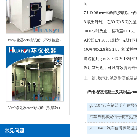
h。
7.用0.08 mm试验筛捞取
8.取出纤维，在80 ℃±5
≤0.02g时为止，精确至0.01 g
3m³净化器ccm测试舱（不锈钢舱）
9.按照fz/t 50031测定
10.根据5.2.8和5.2.9计算
通过使用gb/t 35843-
温烘箱处理，可以有效提高纤
上一篇: 燃气过滤器耐高低温
纤维增强混凝土及其制品200℃
gb/t10485车辆照明和信号
30m³净化器cadr测试舱（玻璃舱）
汽车照明和光信号装置热
gb/t10485汽车信号照明温
常见问题