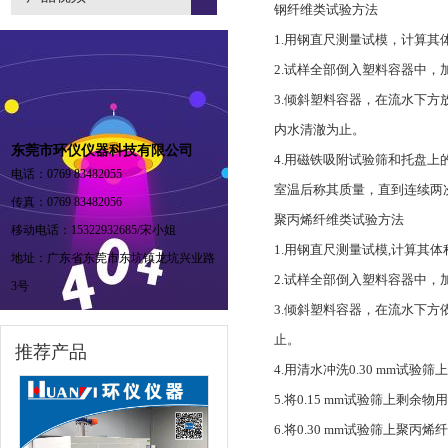
钢纤维类试验方法
1.用钢直尺测量试模，计算其
2.试样全部倒入塑料容器中
3.倾斜塑料容器，在流水下方放
内水清澈为止。
东莞市环仪仪器科技有限公司
4.用磁铁吸附试验筛和托盘上的
电话：0769 83482055
室温后称其质量，直到连续两次称量
传真：0769 83482056
聚丙烯纤维类试验方法
移动电话：15322932685/宋小姐
1.用钢直尺测量试模,计算其体
地址：广东省东莞市东坑镇龙坑兴业路
2.试样全部倒入塑料容器中
3号
3.倾斜塑料容器，在流水下方依
止。
推荐产品
4.用清水冲洗0.30 mm试
5.将0.15 mm试验筛上剩
6.将0.30 mm试验筛上聚