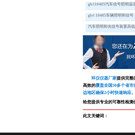
gb/t10485汽车信号照明温
gb/t 10485车辆照明和信号
汽车照明和光信号装置高
环仪仪器厂家
提供完整
高效的
覆盖全国30多个省市
边地区确保2小时快速响应
给您提供专业的可靠性检测仪
此文关键词：