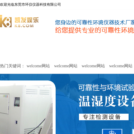
欢迎光临东莞市环仪仪器科技有限公司
welcome网站
净化器新风性能测试设备
甲醛及voc释放量检测设
热门关键词：
welcome网站
welcome网站
welcome网站
welcome网站
关于环仪
联系环仪
网站
welcome网站