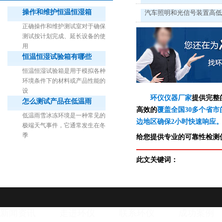
操作和维护恒温恒湿箱
汽车照明和光信号装置高
正确操作和维护测试室对于确保
测试按计划完成、延长设备的使
用
恒温恒湿试验箱有哪些
1立方米细菌气雾柜（不锈钢）
恒温恒湿试验箱是用于模拟各种
环境条件下的材料或产品性能的
设
环仪仪器厂家
提供完整
怎么测试产品在低温雨
高效的
覆盖全国30多个省市
低温雨雪冰冻环境是一种常见的
边地区确保2小时快速响应
极端天气事件，它通常发生在冬
季
给您提供专业的可靠性检测仪
此文关键词：
新闻资讯
走进环仪
联系环仪
成功案例