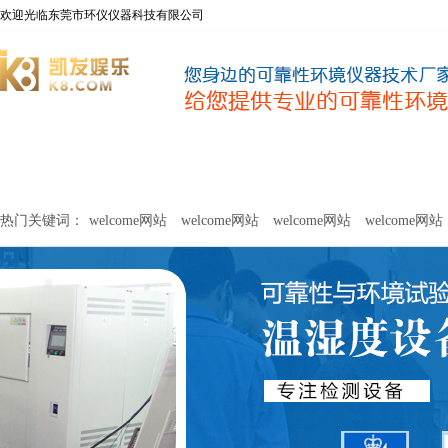
欢迎光临东莞市环仪仪器科技有限公司
welcome网站
净化器新风性能测试设备
甲醛及voc释放量检测设
热门关键词：
welcome网站
welcome网站
welcome网站
welcome网站
关于环仪
联系环仪
网站
welcome网站