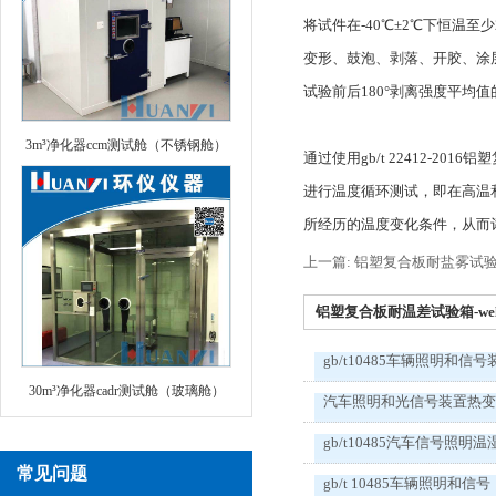
将试件在-40℃±2℃下恒温至
变形、鼓泡、剥落、开胶、涂层
试验前后180°剥离强度平均
3m³净化器ccm测试舱（不锈钢舱）
通过使用gb/t 22412-
进行温度循环测试，即在高温
所经历的温度变化条件，从而
上一篇: 铝塑复合板耐盐雾试
铝塑复合板耐温差试验箱-wel
gb/t10485车辆照明和信号
30m³净化器cadr测试舱（玻璃舱）
汽车照明和光信号装置热
gb/t10485汽车信号照明温
常见问题
gb/t 10485车辆照明和信号