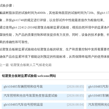
试验步骤：
氟碳树脂涂层的试验时间为4000h，其他装饰面层的试验时间为720h。按gb/t
象，并按gb/t1740的规定进行评级，以全部试件中性能最差值作为检验结果。
通过使用gb/t 22412-2016铝塑复合板耐盐雾试验箱，模拟自然环境中的
腐蚀性能，为产品的质量控制和研发提供有力支持。同时，设备的技术参数、
果的准确性和可靠性。
铝塑复合板耐盐雾试验箱在铝塑复合板的研发、生产和质量控制中发挥着重要
确保产品在盐雾环境下都能达到预定的性能标准，从而保障终端用户的使用体
上一篇: 铝塑复合板耐人工气候老化箱
铝塑复合板耐盐雾试验箱-welcome网站
gb/t10485车辆照明和信号装
[2026.08.05]
gb/t1048
汽车照明和光信号装置热变形温度试验
[2026.08.05]
gb/t1048
gb/t10485汽车信号照明温湿
[2026.08.04]
汽车照明和光