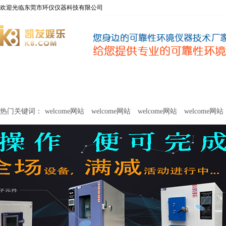
欢迎光临东莞市环仪仪器科技有限公司
welcome网站
净化器新风性能测试设备
甲醛及voc释放量检测设
热门关键词：
welcome网站
welcome网站
welcome网站
welcome网站
关于环仪
联系环仪
网站
welcome网站