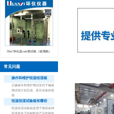
30m³净化器cadr测试舱（玻璃舱）
常见问题
操作和维护恒温恒湿箱
正确操作和维护测试室对于确保
测试按计划完成、延长设备的使
用
恒温恒湿试验箱有哪些
1立方米细菌气雾柜（不锈钢）
恒温恒湿试验箱是用于模拟各种
环境条件下的材料或产品性能的