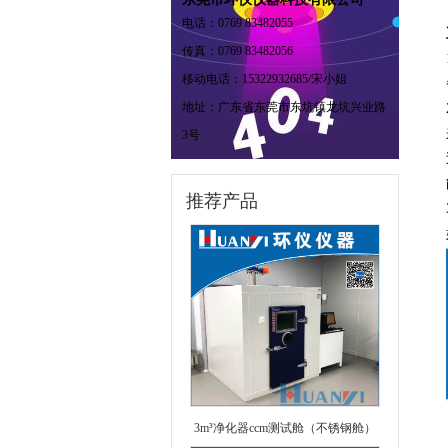
电话：0769 83482055
传真：0769 83482056
移动电话：15322932685/宋小姐
地址：广东省东莞市东坑镇龙坑兴业路
3号
推荐产品
3m³净化器ccm测试舱（不锈钢舱）