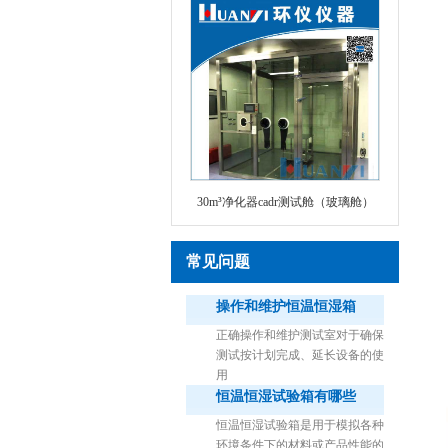
30m³净化器cadr测试舱（玻璃舱）
常见问题
操作和维护恒温恒湿箱
正确操作和维护测试室对于确保
测试按计划完成、延长设备的使
用
恒温恒湿试验箱有哪些
1立方米细菌气雾柜（不锈钢）
恒温恒湿试验箱是用于模拟各种
环境条件下的材料或产品性能的