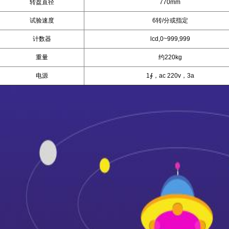
转盘直径
770mm
试验速度
6转/分或指定
计数器
lcd,0~999,999
重量
约220kg
电源
1∮，ac 220v，3a