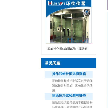
30m³净化器cadr测试舱（玻璃舱）
常见问题
操作和维护恒温恒湿箱
正确操作和维护测试室对于确保
测试按计划完成、延长设备的使
用
恒温恒湿试验箱有哪些
1立方米细菌气雾柜（不锈钢）
恒温恒湿试验箱是用于模拟各种
环境条件下的材料或产品性能的