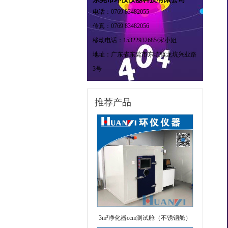
电话：0769 83482055
传真：0769 83482056
移动电话：15322932685/宋小姐
地址：广东省东莞市东坑镇龙坑兴业路
3号
推荐产品
3m³净化器ccm测试舱（不锈钢舱）