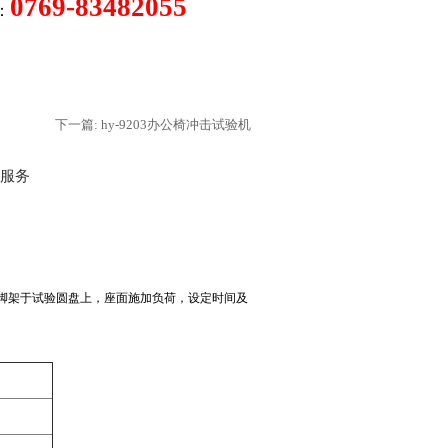
0769-83482055
：
下一篇: hy-9203办公椅冲击试验机
服务
脚架于试验圆盘上，座面施加负荷，设定时间及