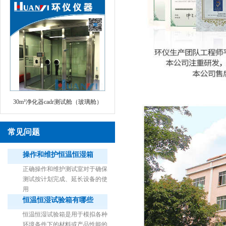
30m³净化器cadr测试舱（玻璃舱）
常见问题
操作和维护恒温恒湿箱
正确操作和维护测试室对于确保
测试按计划完成、延长设备的使
用
恒温恒湿试验箱有哪些
1立方米细菌气雾柜（不锈钢）
恒温恒湿试验箱是用于模拟各种
环境条件下的材料或产品性能的