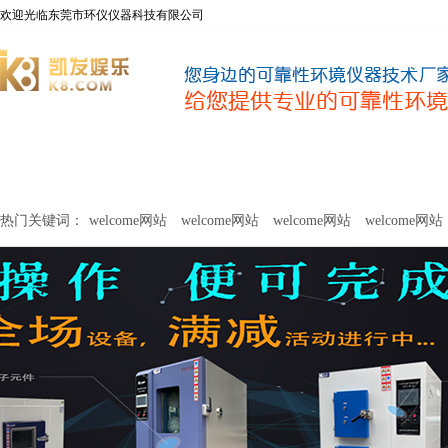
欢迎光临东莞市环仪仪器科技有限公司
welcome网站
净化器新风性能测试设备
甲醛及voc释放量检测设
热门关键词：
welcome网站
welcome网站
welcome网站
welcome网站
关于环仪
联系环仪
网站
welcome网站