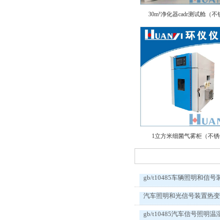
30m³净化器cadr测试舱（
1立方米细菌气雾柜（不
gb/t10485车辆照明和信号
汽车照明和光信号装置热
gb/t10485汽车信号照明温