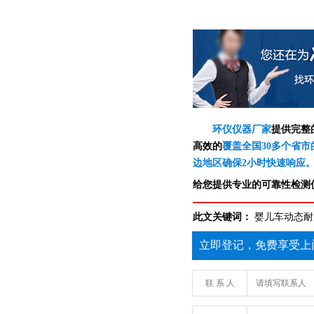
环仪仪器厂家
提供完整
高效的
覆盖全国30多个省市
边地区确保2小时快速响应
给您提供专业的可靠性检测仪
此文关键词：
婴儿车动态耐
立即登记，免费享受上
联 系 人