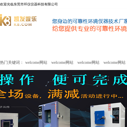
欢迎光临东莞市环仪仪器科技有限公司
welcome网站
净化器新风性能测试设备
甲醛及voc释放量检测设
热门关键词：
welcome网站
welcome网站
welcome网站
welcome网站
关于环仪
联系环仪
网站
welcome网站