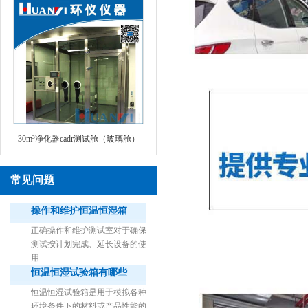
30m³净化器cadr测试舱（玻璃舱）
常见问题
操作和维护恒温恒湿箱
正确操作和维护测试室对于确保
测试按计划完成、延长设备的使
用
恒温恒湿试验箱有哪些
1立方米细菌气雾柜（不锈钢）
恒温恒湿试验箱是用于模拟各种
环境条件下的材料或产品性能的