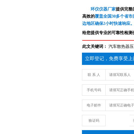
环仪仪器厂家
提供完整
高效的
覆盖全国30多个省市
边地区确保2小时快速响应
给您提供专业的可靠性检测仪
此文关键词：
汽车散热器压
立即登记，免费享受上
联 系 人
手机号码
电子邮件
验证码