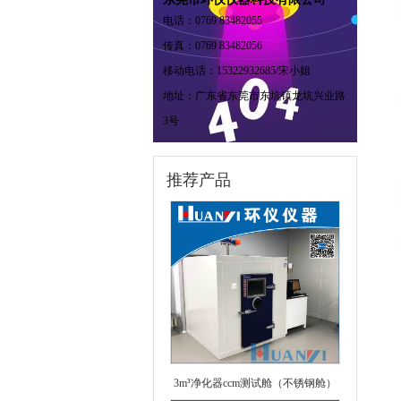
电话：0769 83482055
传真：0769 83482056
移动电话：15322932685/宋小姐
地址：广东省东莞市东坑镇龙坑兴业路
3号
推荐产品
3m³净化器ccm测试舱（不锈钢舱）