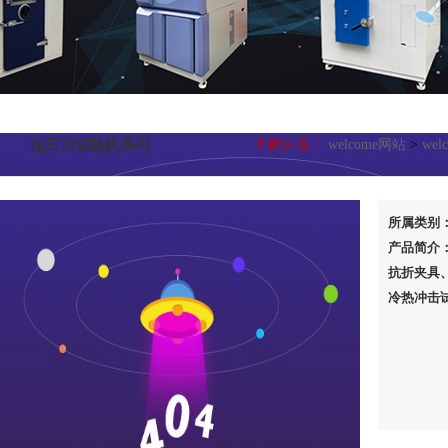
拉压力试验机系列
当前位置：
welcome网站
>
we
所属类别
产品简介
抗折夹具
冷热冲击