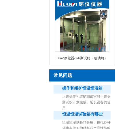
30m³净化器cadr测试舱（玻璃舱）
常见问题
操作和维护恒温恒湿箱
正确操作和维护测试室对于确保
测试按计划完成、延长设备的使
用
恒温恒湿试验箱有哪些
1立方米细菌气雾柜（不锈钢）
恒温恒湿试验箱是用于模拟各种
环境条件下的材料或产品性能的