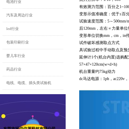
电池行业
有效测力范围：百分之1~100f
变形示值准确度：优于±百分之
汽车及周边行业
试验速度范围：5～500mm
后120mm，左右∝力量单位切换kg
led行业
变形单位切换mm，cm，i
包装印刷行业
试件破坏感测取点方式
具试验过程中手动取点及预
婴儿车行业
延伸计1个(机台内置)选
57×47×120cm(w×d×h)
药品行业
机台重量约75kg动力
dc马达电源：1ph，ac220v，
电线、电缆、插头类试验机
东莞市环仪仪器科技有限公司