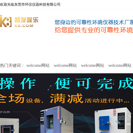
欢迎光临东莞市环仪仪器科技有限公司
welcome网站
净化器新风性能测试设备
甲醛及voc释放量检测设
热门关键词：
welcome网站
welcome网站
welcome网站
welcome网站
关于环仪
联系环仪
网站
welcome网站