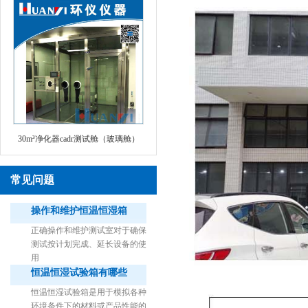
30m³净化器cadr测试舱（玻璃舱）
常见问题
操作和维护恒温恒湿箱
正确操作和维护测试室对于确保
测试按计划完成、延长设备的使
用
恒温恒湿试验箱有哪些
1立方米细菌气雾柜（不锈钢）
恒温恒湿试验箱是用于模拟各种
环境条件下的材料或产品性能的