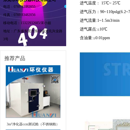
进气温度： 15℃~ 25℃
电话：0769 83482055
进气压力：90~110pslg(6.2~7.
传真：0769 83482056
进气流量:1~1.5m3/min
移动电话：15322932685/宋小姐
进气露点:≤10℃
地址：广东省东莞市东坑镇龙坑兴业路
含油量:≤0.01ppm
3号
推荐产品
3m³净化器ccm测试舱（不锈钢舱）