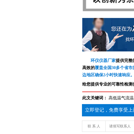
环仪仪器厂家
提供完整
高效的
覆盖全国30多个省市
边地区确保2小时快速响应
给您提供专业的可靠性检测仪
此文关键词：
高低温气流温
立即登记，免费享受上
联 系 人