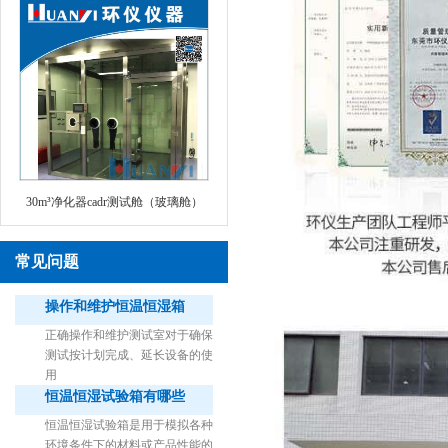
30m³净化器cadr测试舱（玻璃舱）
常见问题
操作和维护恒温恒湿箱
正确操作和维护测试室对于确保
测试按计划完成、延长设备的使
用
恒温恒湿试验箱有哪些
1立方米细菌气雾柜（不锈钢）
恒温恒湿试验箱是用于模拟各种
环境条件下的材料或产品性能的