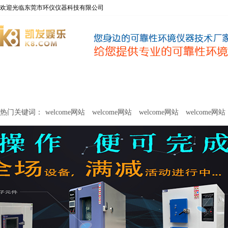
欢迎光临东莞市环仪仪器科技有限公司
welcome网站
净化器新风性能测试设备
甲醛及voc释放量检测设
热门关键词：
welcome网站
welcome网站
welcome网站
welcome网站
关于环仪
联系环仪
网站
welcome网站