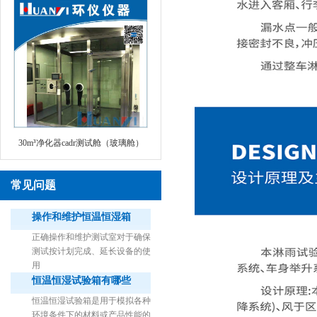
30m³净化器cadr测试舱（玻璃舱）
常见问题
操作和维护恒温恒湿箱
正确操作和维护测试室对于确保
测试按计划完成、延长设备的使
用
恒温恒湿试验箱有哪些
1立方米细菌气雾柜（不锈钢）
恒温恒湿试验箱是用于模拟各种
环境条件下的材料或产品性能的