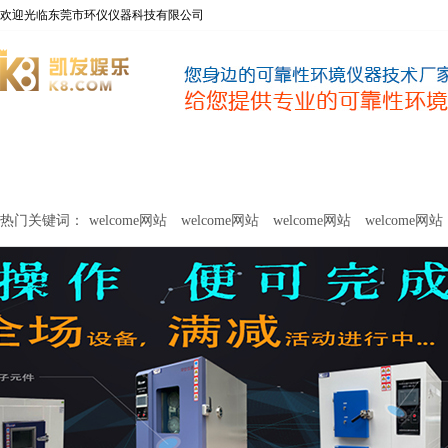
欢迎光临东莞市环仪仪器科技有限公司
welcome网站
净化器新风性能测试设备
甲醛及voc释放量检测设
热门关键词：
welcome网站
welcome网站
welcome网站
welcome网站
关于环仪
联系环仪
网站
welcome网站