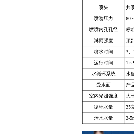
喷头
共喷
喷嘴压力
80
喷嘴内孔孔径
标
淋雨强度
顶部
喷水时间
3、
运行时间
1～
水循环系统
水
受水面
产品
室内光照强度
大于
循环水量
3
污水水量
3-5