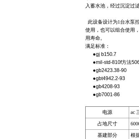
入蓄水池，经过沉淀过
此设备设计为1台水泵控
使用，也可以组合使用
用寿命。
满足标准：
●gj b150.7
●mil-std-810f方法506
●gb2423.38-90
●gbt4942.2-93
●gb4208-93
●gb7001-86
电源
ac
占地尺寸
60
基建部分
根