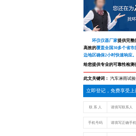
环仪仪器厂家
提供完整
高效的
覆盖全国30多个省市
边地区确保2小时快速响应
给您提供专业的可靠性检测仪
此文关键词：
汽车淋雨试验
立即登记，免费享受上
联 系 人
手机号码