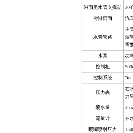
淋雨房水管支撑架
30
需淋雨面
汽车
主管
水管管路
熔管
需
水泵
功率
控制柜
50
控制系统
“t
在水
压力表
力
喷水量
35
流量计
在水
喷嘴喷射压力
15