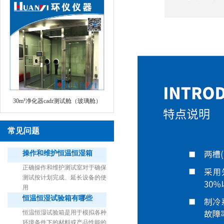
30m³净化器cadr测试舱（玻璃舱）
常见问题
操作和维护恒温恒湿箱
正确操作和维护测试室对于确保
测试按计划完成、延长设备的使
用
恒温恒湿试验箱有哪些
1立方米细菌气雾柜（不锈钢）
恒温恒湿试验箱是用于模拟各种
环境条件下的材料或产品性能的