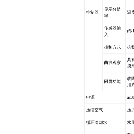
显示分辨
控制器
温度
率
传感器输
t
入
控制方式
抗积
具
曲线观察
摸
改
附属功能
用
电源
ac
压缩空气
压力
循环冷却水
水压