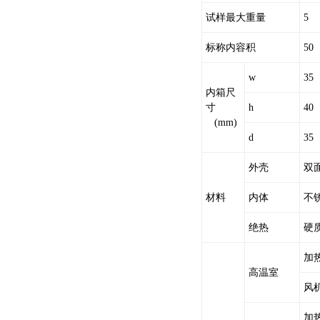
试样最大重量
5
标称内容积
50
w
35
内箱尺
寸
h
40
(mm)
d
35
外壳
双
材料
内体
不锈
绝热
硬
加
高温室
风
加