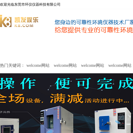
欢迎光临东莞市环仪仪器科技有限公司
welcome网站
净化器新风性能测试设备
甲醛及voc释放量检测设
热门关键词：
welcome网站
welcome网站
welcome网站
welcome网站
关于环仪
联系环仪
网站
welcome网站