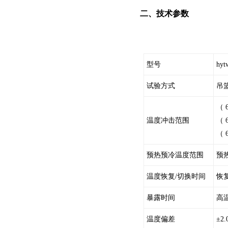
二、技术参数
型号
hyt
试验方式
吊
（ 
温度冲击范围
（ 
（ 
预热预冷温度范围
预热
温度恢复/切换时间
恢
暴露时间
高
温度偏差
±2