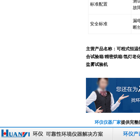
测
标准配置
故
漏
安全标准
断
主营产品名称：可程式恒温
合试验箱
/
精密烘箱
/
氙灯老
盐雾试验机
环仪仪器厂家
提供完整
高效的
覆盖全国30多个省市
边地区确保2小时快速响应