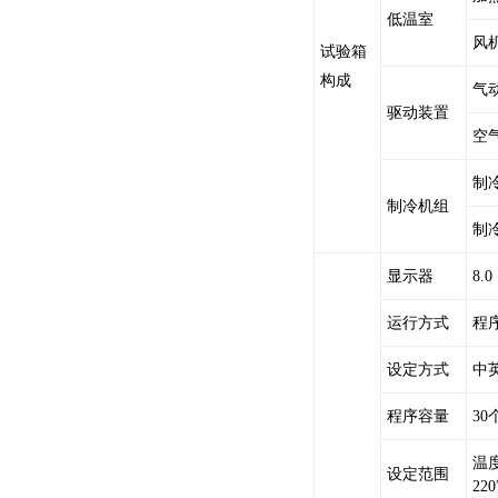
低温室
风
试验箱
构成
气
驱动装置
空
制
制冷机组
制冷
显示器
8.
运行方式
程
设定方式
中
程序容量
3
温
设定范围
22