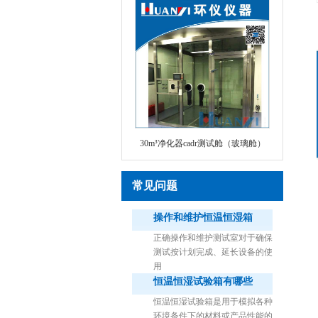
30m³净化器cadr测试舱（玻璃舱）
常见问题
操作和维护恒温恒湿箱
正确操作和维护测试室对于确保
测试按计划完成、延长设备的使
用
恒温恒湿试验箱有哪些
1立方米细菌气雾柜（不锈钢）
恒温恒湿试验箱是用于模拟各种
环境条件下的材料或产品性能的