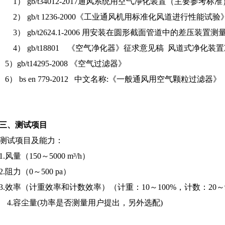
1）
gb/t34012-2017通风系统用空气净化装置（主要参考标准
2） gb/t 1236-2000《工业通风机用标准化风道进行性能试验
3） gb/t2624.1-2006 用安装在圆形截面管道中的差压装
4） gb/t18801 《空气净化器》征求意见稿 风道式净化
5）gb/t14295-2008 《空气过滤器》
6） bs en 779-2012 中文名称:《一般通风用空气颗粒过滤器》
​三、测试项目
测试项目及能力：
1.
风量（
1
50
～
5000 m³
/h
）
2.
阻力（
0
～
500 pa
）
3.
效率（计重效率和计数效率）（计重：
10
～
100%
，计数：
20
～
4.
容尘量
(
功率是否测量用户提出，另外选配
)