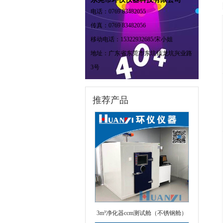
电话：0769 83482055
传真：0769 83482056
移动电话：15322932685/宋小姐
地址：广东省东莞市东坑镇龙坑兴业路
3号
推荐产品
3m³净化器ccm测试舱（不锈钢舱）