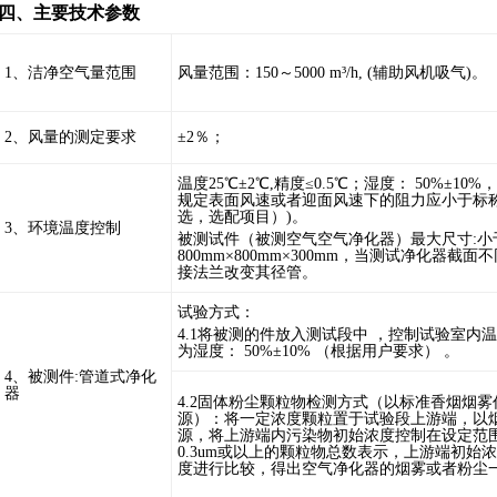
四、主要技术参数
1、洁净空气量范围
风量范围：1
5
0～5000 m³
/h, (辅助风机吸气)。
2、风量的测定要求
±2％；
温度2
5
℃±2℃,精度≤0.5℃；湿度： 50%±1
规定表面风速或者迎面风速下的阻力应小于标称
选，选配项目）)。
3、环境温度控制
被测试件（被测空气空气净化器）最大尺寸:小
800mm×800mm×300mm，当测试净化器截
接法兰改变其径管。
试验方式：
4.1将被测的件放入测试段中 ，控制试验室内温
为湿度： 50%±10% （根据用户要求） 。
4、被测件:管道式净化
器
4.2固体粉尘颗粒物检测方式（以标准香烟烟
源）：将一定浓度颗粒置于试验段上游端，以
源，将上游端内污染物初始浓度控制在设定范
0.3um或以上的颗粒物总数表示，上游端初始
度进行比较，得出空气净化器的烟雾或者粉尘