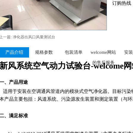
订购热线
上一篇: 净化器出风口风量测试台
产品介绍
规格参数
包装清单
welcome网站
安装
的售后服务
新风系统空气动力试验台-welcome
一、产品用途
​
适用于安装在空调通风管道内的模块式空气净化器。目标污染
本产品主要包括：风道系统、污染源发生装置和测定装置（与环
二、满足标准