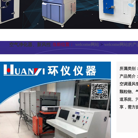
空气净化器、新风性
当前位置：
welcome网站
>
welcome网站的
能测试系列
所属类别
产品简介
空调通风
颗粒物、
道系统、
享，需方