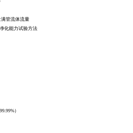
）
》
置测量满管流体流量
装置净化能力试验方法
99.99%
）