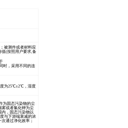
0%，；被测件或者材料应
值(按照用户要求,备
于
面不同时，采用不同的连
度为2
5
℃±2℃，湿度
雾作为固态污染物的尘
烟雾或者氯化钾为尘
围内，固态污染物以
浓度与下游端衰减的浓
一次通过净化效率；