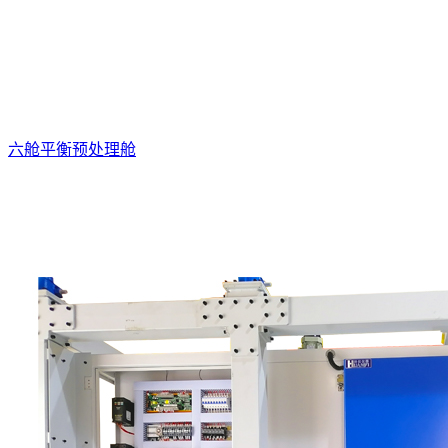
六舱平衡预处理舱