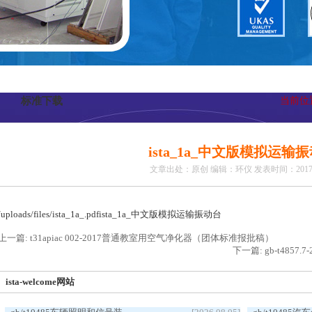
标准下载
当前位
ista_1a_中文版模拟运输
文章出处：原创
编辑：环仪
发表时间：2017-
/uploads/files/ista_1a_.pdf
ista_1a_中文版模拟运输振动台
上一篇: t31apiac 002-2017普通教室用空气净化器（团体标准报批稿）
下一篇: gb-t485
ista-welcome网站