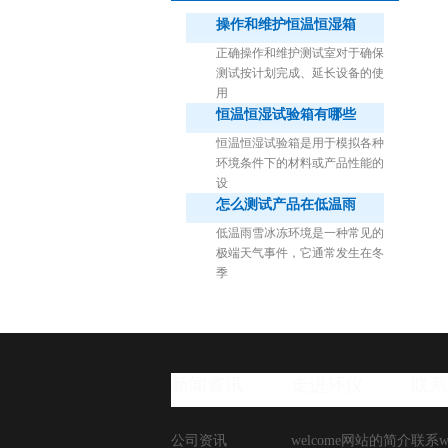
操作和维护恒温恒湿箱
正确操作和维护测试室对于确保
测试按计划完成、延长设备的使
用
恒温恒湿试验箱有哪些
1立方米细菌气雾柜（不锈钢）
恒温恒湿试验箱是用于模拟各种
环境条件下的材料或产品性能的
设
怎么测试产品在低温雨
低温雨雪冰冻环境是一种常见的
极端天气事件，它通常发生在冬
季
新闻资讯
走进环仪
联系
公司资讯
welcome网站的简介
联系w