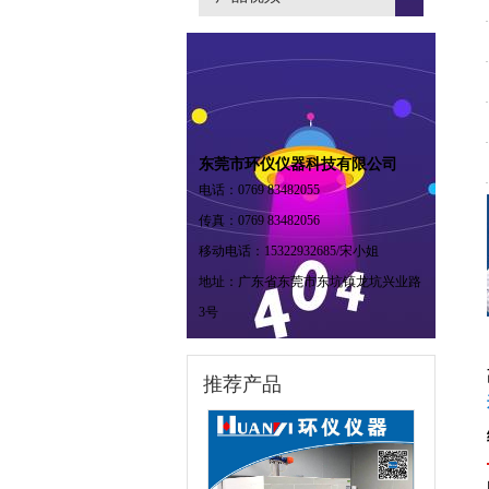
东莞市环仪仪器科技有限公司
电话：0769 83482055
传真：0769 83482056
移动电话：15322932685/宋小姐
地址：广东省东莞市东坑镇龙坑兴业路
3号
推荐产品