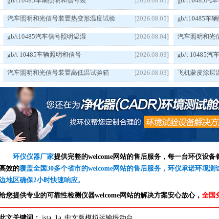
gb/t10485车辆照明和信号装
[2026.08.05]
gb/t1048
汽车照明和光信号装置热变形温度试验
[2026.08.05]
gb/t1048
gb/t10485汽车信号照明温湿
[2026.08.04]
汽车照明和光
gb/t 10485车辆照明和信号
[2026.08.03]
gb/t 1048
汽车照明和光信号装置高低温试验箱
[2026.08.03]
飞机蒙皮涂层
环仪仪器厂家
提供完整的welcome网站的售后服务，每一台环仪设
高效的
覆盖全国30多个省市的welcome网站的售后服务，环仪承诺环境
边地区确保2小时快速响应。
给您提供专业的可靠性检测仪器welcome网站的解决方案安心放心，
全国
此文关键词：
ista_1a_中文版模拟运输振动台