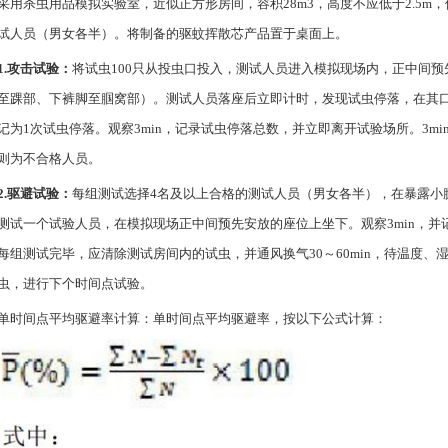
采用杀虫用品模拟实验室，近似正方形房间，容积28m3，高度不应低于2.5m
试人员（男女各半）。将制备的驱蚊挥散芯产品置于桌面上。
1.攻击试验：
将试虫100只从投虫口投入，测试人员进入模拟现场内，正中间
至踝部、下裤脚至腘窝部）。测试人员落座后立即计时，发现试虫停落，在其
记为1次试虫停落。观察3min，记录试虫停落总数，并立即离开试验场所。3m
则为不合格人员。
2.驱避试验：
每组测试选择4名及以上合格的测试人员（男女各半），在暴露小
测试一个试验人员，在模拟现场正中间预先安放的座位上坐下。观察3min，并
每组测试完毕，应清除测试房间内的试虫，并通风换气30～60min，待温度、
虫，进行下个时间点试验。
单时间点平均驱避率计算：单时间点平均驱避率，按以下公式计算：