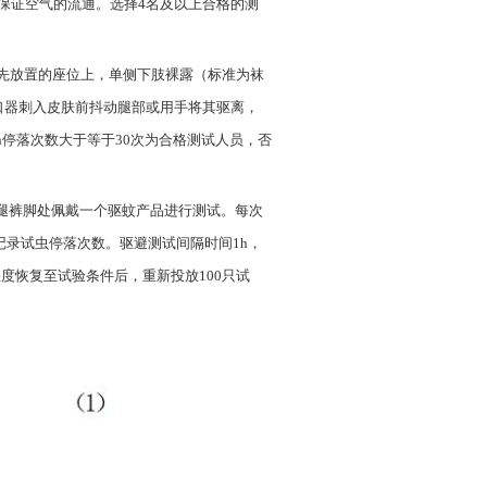
，保证空气的流通。选择4名及以上合格的测
预先放置的座位上，单侧下肢裸露（标准为袜
口器刺入皮肤前抖动腿部或用手将其驱离，
in停落次数大于等于30次为合格测试人员，否
腿裤脚处佩戴一个驱蚊产品进行测试。每次
记录试虫停落次数。驱避测试间隔时间1h，
湿度恢复至试验条件后，重新投放100只试