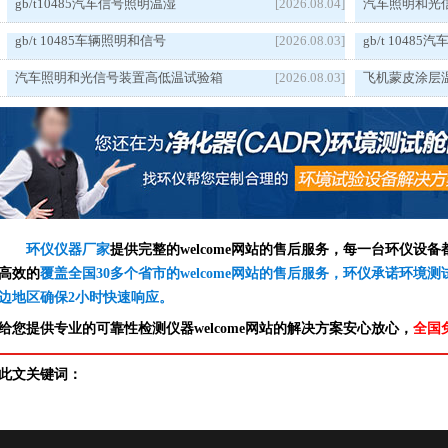
gb/t10485汽车信号照明温湿
[2026.08.04]
汽车照明和光
gb/t 10485车辆照明和信号
[2026.08.03]
gb/t 1048
汽车照明和光信号装置高低温试验箱
[2026.08.03]
飞机蒙皮涂层
环仪仪器厂家
提供完整的welcome网站的售后服务，每一台环仪设
高效的
覆盖全国30多个省市的welcome网站的售后服务，环仪承诺环境
边地区确保2小时快速响应。
给您提供专业的可靠性检测仪器welcome网站的解决方案安心放心，
全国
此文关键词：