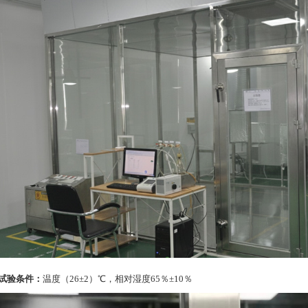
试验条件：
温度（26±2）℃，相对湿度65％±10％