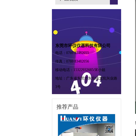
东莞市环仪仪器科技有限公司
电话：0769 83482055
传真：0769 83482056
移动电话：15322932685/宋小姐
地址：广东省东莞市东坑镇龙坑兴业路
3号
推荐产品