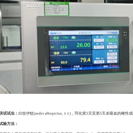
供试试虫：
白纹伊蚊(aedes albopictus, ♀♀)，羽化第3天至第5天未吸血的雌性
试验方法：