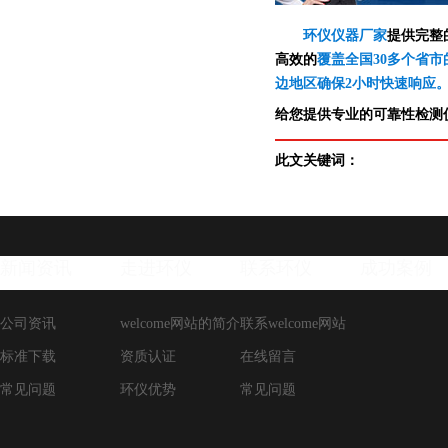
环仪仪器厂家
提供完整
高效的
覆盖全国30多个省市
边地区确保2小时快速响应
给您提供专业的可靠性检测仪
此文关键词：
新闻资讯
走进环仪
联系环仪
成功案例
公司资讯
welcome网站的简介
联系welcome网站
标准下载
资质认证
在线留言
常见问题
环仪优势
常见问题