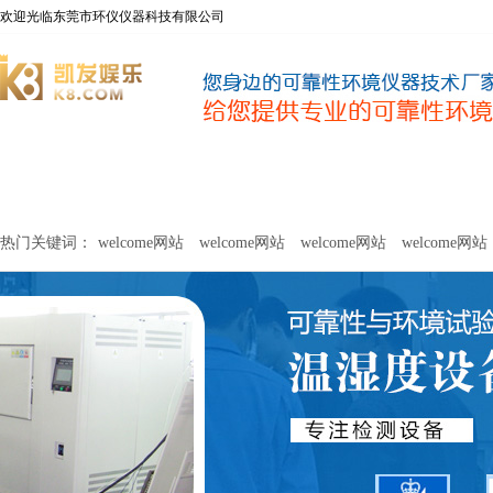
欢迎光临东莞市环仪仪器科技有限公司
welcome网站
净化器新风性能测试设备
甲醛及voc释放量检测设
热门关键词：
welcome网站
welcome网站
welcome网站
welcome网站
关于环仪
联系环仪
网站
welcome网站