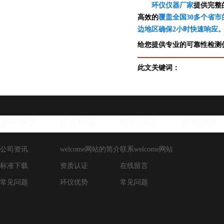
环仪仪器厂家
提供完整
高效的
覆盖全国30多个省市
边地区确保2小时快速响应
给您提供专业的可靠性检测仪
此文关键词：
新闻资讯
走进环仪
联系环仪
成功案例
公司资讯
welcome网站的简介
联系welcome网站
标准下载
资质认证
在线留言
常见问题
环仪优势
常见问题