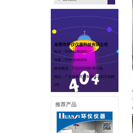
东莞市环仪仪器科技有限公司
电话：0769 83482055
传真：0769 83482056
移动电话：15322932685/宋小姐
地址：广东省东莞市东坑镇龙坑兴业路
3号
推荐产品