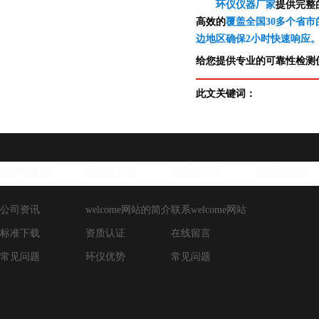
环仪仪器厂家
提供完整
高效的
覆盖全国30多个省市
边地区确保2小时快速响应
给您提供专业的可靠性检测仪
此文关键词：
新闻资讯
走进环仪
联系环仪
成功案例
公司资讯
welcome网站的简介
联系welcome网站
标准下载
资质认证
在线留言
常见问题
环仪优势
常见问题