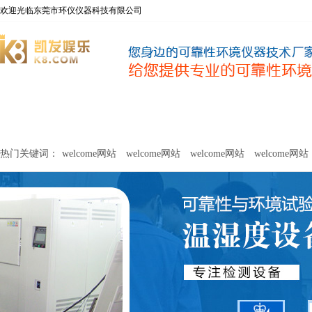
欢迎光临东莞市环仪仪器科技有限公司
welcome网站
净化器新风性能测试设备
甲醛及voc释放量检测设
热门关键词：
welcome网站
welcome网站
welcome网站
welcome网站
关于环仪
联系环仪
网站
welcome网站