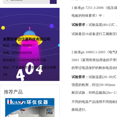
1.标准gb 7251.3-2
电板的特殊要求》中：
试验要求：
试验温度(40±2)℃
试验最后1h设备进行工频耐压试
东莞市环仪仪器科技有限公司
电话：0769 83482055
2.标准gb 10963.1-20
传真：0769 83482056
2003《家用和类似用途的不带过
移动电话：15322932685/宋小姐
地址：广东省东莞市东坑镇龙坑兴业路
的带过电流保护的剩余电流动
3号
试验要求：
试验温度(20~30
强度的检测，经过(30~60)m
推荐产品
耐压试验，对样品施加(2kv~2
不同的电器产品须用不同指标
曲线进行。