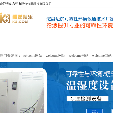
欢迎光临东莞市环仪仪器科技有限公司
welcome网站
净化器新风性能测试设备
甲醛及voc释放量检测设
热门关键词：
welcome网站
welcome网站
welcome网站
welcome网站
关于环仪
联系环仪
网站
welcome网站