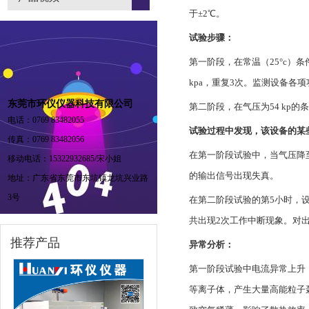
于±2℃。
试验步骤：
第一阶段，在常温（25°c）条件下
kpa，重复3次。监测设备各
东莞市环仪仪器科技有限公司
第二阶段，在气压为54 kp
电话：0769 83482055
试验过程中发现，该设备的某
传真：0769 83482056
在第一阶段试验中，当气压降至
移动电话：15322932685/宋小姐
的输出信号出现失真。
地址：广东省东莞市东坑镇龙坑兴业路
3号
在第二阶段试验的第5小时，
共出现2次工作中断现象。对
推荐产品
异常分析：
第一阶段试验中电流异常上升
等离子体，产生大量高能粒子