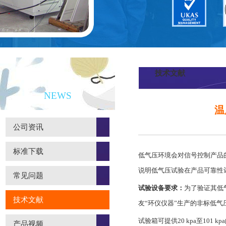
技术文献
新闻资讯
NEWS
温
公司资讯
标准下载
低气压环境会对信号控制产品
说明低气压试验在产品可靠性
常见问题
试验设备要求：
为了验证其低气
技术文献
友“环仪仪器”生产的非标低
试验箱可提供20 kpa至101
产品视频