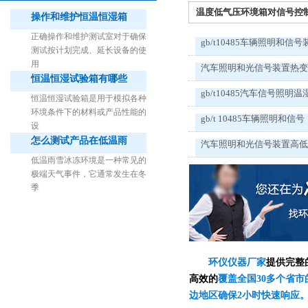
温度低气压环境箱对信号控制产
操作和维护恒温恒湿箱
正确操作和维护测试室对于确保
gb/t10485车辆照明和信号
测试按计划完成、延长设备的使
用
汽车照明和光信号装置热
恒温恒湿试验箱有哪些
1立方米细菌气雾柜（不锈钢）
gb/t10485汽车信号照明温
恒温恒湿试验箱是用于模拟各种
环境条件下的材料或产品性能的
gb/t 10485车辆照明和信号
设
怎么测试产品在低温雨
汽车照明和光信号装置高
低温雨雪冰冻环境是一种常见的
极端天气事件，它通常发生在冬
季
环仪仪器厂家
提供完整
高效的
覆盖全国30多个省市
边地区确保2小时快速响应