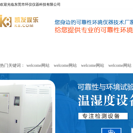
欢迎光临东莞市环仪仪器科技有限公司
welcome网站
净化器新风性能测试设备
甲醛及voc释放量检测设
热门关键词：
welcome网站
welcome网站
welcome网站
welcome网站
关于环仪
联系环仪
网站
welcome网站