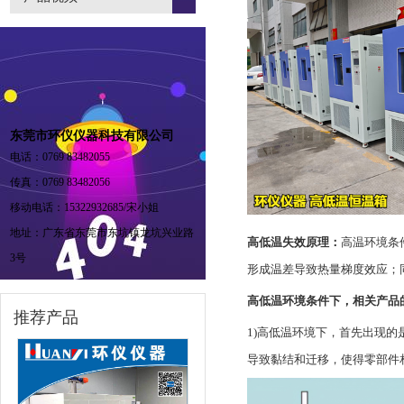
东莞市环仪仪器科技有限公司
电话：0769 83482055
传真：0769 83482056
移动电话：15322932685/宋小姐
地址：广东省东莞市东坑镇龙坑兴业路
高低温失效原理：
高温环境条
3号
形成温差导致热量梯度效应；
高低温环境条件下，相关产品
推荐产品
1)高低温环境下，首先出现
导致黏结和迁移，使得零部件