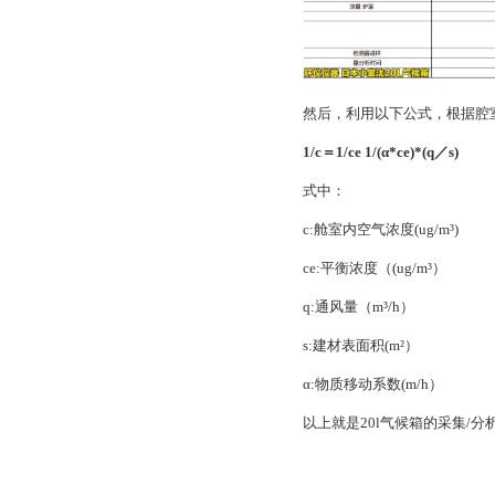
然后，利用以下公式，根据腔
1/c＝1/ce 1/(α*ce)*(q／s)
式中：
c:舱室内空气浓度(ug/m³)
ce:平衡浓度（(ug/m³）
q:通风量（m³/h）
s:建材表面积(m²）
α:物质移动系数(m/h）
以上就是20l气候箱的采集/