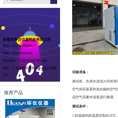
东莞市环仪仪器科技有限公司
电话：0769 83482055
传真：0769 83482056
移动电话：15322932685/宋小姐
地址：广东省东莞市东坑镇龙坑兴业路
试验准备：
3号
测试前，先用水清洗20升腔
空气供应装置和混合罐的空气
推荐产品
湿空气流量对湿度进行微调。
测试条件：
1.恒温箱内的温度控制在28