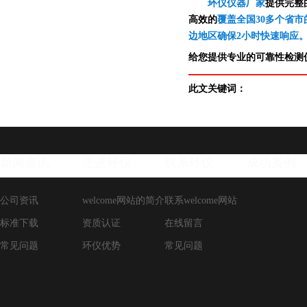
环仪仪器厂家
提供完整
高效的
覆盖全国30多个省市
边地区确保2小时快速响应
给您提供专业的可靠性检测仪
此文关键词：
新闻资讯
走进环仪
联系环仪
成功案例
公司资讯
welcome网站的简介
联系welcome网站
标准下载
资质认证
在线留言
常见问题
环仪优势
常见问题