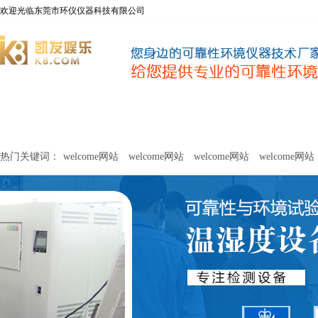
欢迎光临东莞市环仪仪器科技有限公司
welcome网站
净化器新风性能测试设备
甲醛及voc释放量检测设
热门关键词：
welcome网站
welcome网站
welcome网站
welcome网站
关于环仪
联系环仪
网站
welcome网站