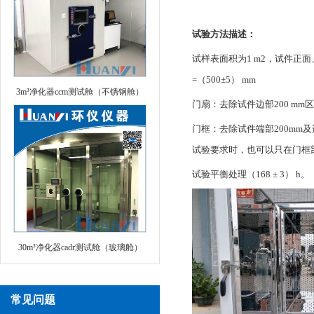
试验方法描述：
试样表面积为1 m2，试件正面
=（500±5） mm
3m³净化器ccm测试舱（不锈钢舱）
门扇：去除试件边部200 m
门框：去除试件端部200mm
试验要求时，也可以只在门框
试验平衡处理（168 ± 3） h。
30m³净化器cadr测试舱（玻璃舱）
常见问题