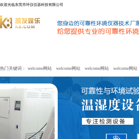
欢迎光临东莞市环仪仪器科技有限公司
welcome网站
净化器新风性能测试设备
甲醛及voc释放量检测设
热门关键词：
welcome网站
welcome网站
welcome网站
welcome网站
关于环仪
联系环仪
网站
welcome网站