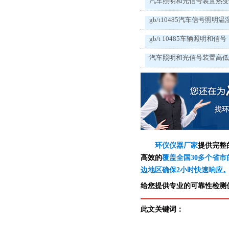
汽车照明和光信号装置热
gb/t10485汽车信号照明温
gb/t 10485车辆照明和信号
汽车照明和光信号装置高
环仪仪器厂家
提供完整
高效的
覆盖全国30多个省市
边地区确保2小时快速响应
给您提供专业的可靠性检测仪
此文关键词：