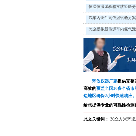
恒温恒湿试验箱实践经验
汽车内饰件高低温试验方
怎么模拟新能源车内氢气
环仪仪器厂家
提供完整
高效的
覆盖全国30多个省市
边地区确保2小时快速响应
给您提供专业的可靠性检测仪
此文关键词：
30立方米环