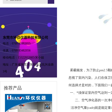
东莞市环仪仪器科技有限公司
电话：0769 83482055
传真：0769 83482056
移动电话：15322932685/宋小姐
地址：广东省东莞市东坑镇龙坑兴业路
雾霾频发，为了防止pm2.
3号
忽视了室内污染。人们在保卫
何选择才是对的，下面我们一
推荐产品
一、*须保证室内空气达到一
二、空气净化器的一次净化
洁净空气量(cadr)就是能