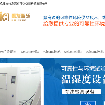
欢迎光临东莞市环仪仪器科技有限公司
welcome网站
净化器新风性能测试设备
甲醛及voc释放量检测设
热门关键词：
welcome网站
welcome网站
welcome网站
welcome网站
关于环仪
联系环仪
网站
welcome网站