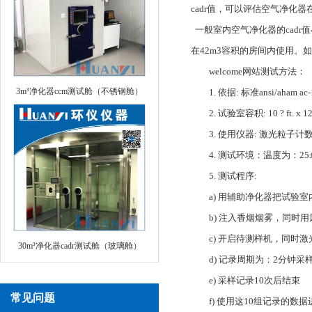
cadr值，可以评估空气净化
一般室内空气净化器的cadr值
在42m3容积的房间内使用。如
welcome网站
测试方法：
3m³净化器ccm测试舱（不锈钢舱）
1. 依据: 标准ansi/aham 
2. 试验室容积: 10 ? ft. x 12 
3. 使用仪器: 激光粒子计
4. 测试环境：温度为：25±1
5. 测试程序:
a) 用辅助净化器把试验室
b) 注入香烟烟雾，同时用
c) 开启待测样机，同时激
30m³净化器cadr测试舱（玻璃舱）
d) 记录周期为：2分钟采
e) 采样记录10次后结束
常见问题
f) 使用这10组记录的数据进