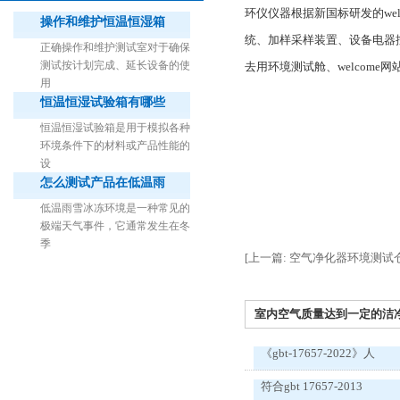
环仪仪器根据新国标研发的
we
操作和维护恒温恒湿箱
统、加样采样装置、设备电器
正确操作和维护测试室对于确保
测试按计划完成、延长设备的使
去用环境测试舱、
welcome网
用
恒温恒湿试验箱有哪些
1立方米细菌气雾柜（不锈钢）
恒温恒湿试验箱是用于模拟各种
环境条件下的材料或产品性能的
设
怎么测试产品在低温雨
低温雨雪冰冻环境是一种常见的
极端天气事件，它通常发生在冬
季
[上一篇: 空气净化器环境测
室内空气质量达到一定的洁净标
《gbt-17657-2022》人
符合gbt 17657-2013