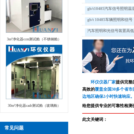
gb/t10485汽车信号照明温
gb/t 10485车辆照明和信号
汽车照明和光信号装置高
3m³净化器ccm测试舱（不锈钢舱）
环仪仪器厂家
提供完整
高效的
覆盖全国30多个省市
边地区确保2小时快速响应
30m³净化器cadr测试舱（玻璃舱）
给您提供专业的可靠性检测仪
此文关键词：
常见问题