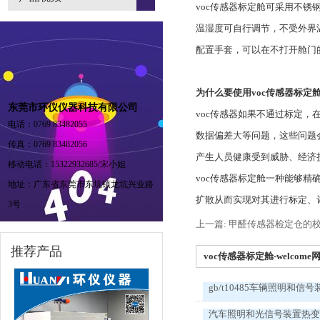
voc传感器标定舱可采用不
温湿度可自行调节，不受外界
配置手套，可以在不打开舱门
为什么要使用voc传感器标定
东莞市环仪仪器科技有限公司
voc传感器如果不通过标定
电话：0769 83482055
数据偏差大等问题，这些问题
传真：0769 83482056
产生人员健康受到威胁、经济
移动电话：15322932685/宋小姐
voc传感器标定舱一种能够精
地址：广东省东莞市东坑镇龙坑兴业路
扩散从而实现对其进行标定、
3号
上一篇: 甲醛传感器检定仓的
推荐产品
voc传感器标定舱-welcome
gb/t10485车辆照明和信号
汽车照明和光信号装置热