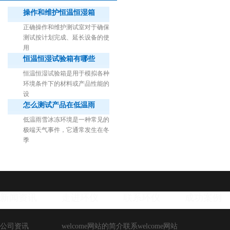
操作和维护恒温恒湿箱
正确操作和维护测试室对于确保
测试按计划完成、延长设备的使
用
恒温恒湿试验箱有哪些
1立方米细菌气雾柜（不锈钢）
恒温恒湿试验箱是用于模拟各种
环境条件下的材料或产品性能的
设
怎么测试产品在低温雨
低温雨雪冰冻环境是一种常见的
极端天气事件，它通常发生在冬
季
新闻资讯
走进环仪
联系环仪
成功案例
公司资讯
welcome网站的简介
联系welcome网站