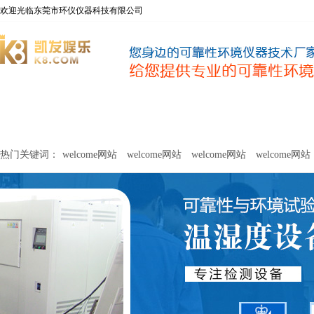
欢迎光临东莞市环仪仪器科技有限公司
welcome网站
净化器新风性能测试设备
甲醛及voc释放量检测设
热门关键词：
welcome网站
welcome网站
welcome网站
welcome网站
关于环仪
联系环仪
网站
welcome网站