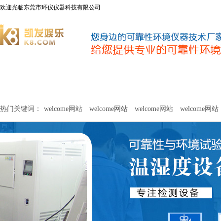
欢迎光临东莞市环仪仪器科技有限公司
welcome网站
净化器新风性能测试设备
甲醛及voc释放量检测设
热门关键词：
welcome网站
welcome网站
welcome网站
welcome网站
关于环仪
联系环仪
网站
welcome网站