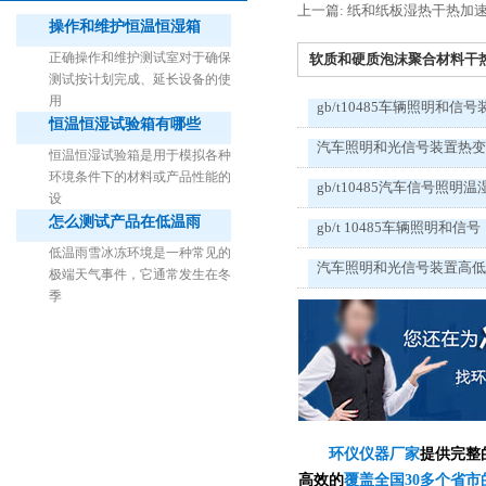
上一篇: 纸和纸板湿热干热加
操作和维护恒温恒湿箱
正确操作和维护测试室对于确保
软质和硬质泡沫聚合材料干热加
测试按计划完成、延长设备的使
用
gb/t10485车辆照明和信号
恒温恒湿试验箱有哪些
1立方米细菌气雾柜（不锈钢）
汽车照明和光信号装置热
恒温恒湿试验箱是用于模拟各种
环境条件下的材料或产品性能的
gb/t10485汽车信号照明温
设
怎么测试产品在低温雨
gb/t 10485车辆照明和信号
低温雨雪冰冻环境是一种常见的
汽车照明和光信号装置高
极端天气事件，它通常发生在冬
季
环仪仪器厂家
提供完整
高效的
覆盖全国30多个省市