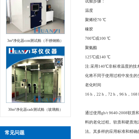
试验步骤：
温度
聚烯经70 ℃
橡胶
700℃或100 ℃
3m³净化器ccm测试舱（不锈钢舱）
聚氨酯
125℃或140 ℃
注:采用140℃非标准温度的
化将不同于使用过程中发生的
老化时间
16 h，22 h，72 h，96 h
30m³净化器cadr测试舱（玻璃舱）
通过使用gb/t 9640-2
料的老化过程。软质和硬质泡
法。其多样的应用标准和精确
常见问题