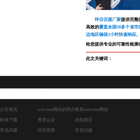
环仪仪器厂家
提供完整
高效的
覆盖全国30多个省市
边地区确保2小时快速响应
给您提供专业的可靠性检测仪
此文关键词：
新闻资讯
走进环仪
联系环仪
成功案例
公司资讯
welcome网站的简介
联系welcome网站
标准下载
资质认证
在线留言
常见问题
环仪优势
常见问题