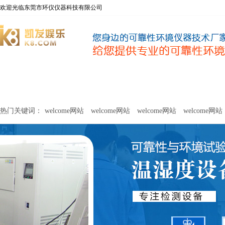
欢迎光临东莞市环仪仪器科技有限公司
welcome网站
净化器新风性能测试设备
甲醛及voc释放量检测设
热门关键词：
welcome网站
welcome网站
welcome网站
welcome网站
关于环仪
联系环仪
网站
welcome网站