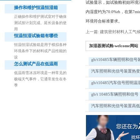
试验显示，如试验舱初始环境湿度
操作和维护恒温恒湿箱
内湿度约为70.0%rh，在第
正确操作和维护测试室对于确保
环境符合标准要求。
测试按计划完成、延长设备的使
用
上一篇: 建筑密封材料人工气
恒温恒湿试验箱有哪些
1立方米细菌气雾柜（不锈钢）
恒温恒湿试验箱是用于模拟各种
加湿器测试舱-welcome网站
环境条件下的材料或产品性能的
设
gb/t10485车辆照明和信号
怎么测试产品在低温雨
汽车照明和光信号装置热
低温雨雪冰冻环境是一种常见的
极端天气事件，它通常发生在冬
gb/t10485汽车信号照明温
季
gb/t 10485车辆照明和信号
汽车照明和光信号装置高