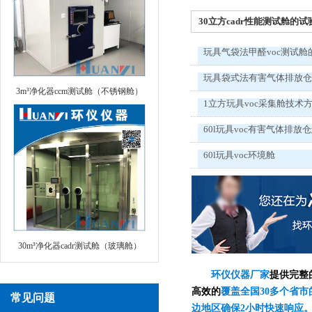
30立方cadr性能测试舱的试验
玩具气袋法甲醛voc测试舱
玩具袋式法有害气体排放
3m³净化器ccm测试舱（不锈钢舱）
1立方玩具voc采集舱技术
60l玩具voc有害气体排放
60l玩具voc环境舱
30m³净化器cadr测试舱（玻璃舱）
环仪仪器厂家
提供完整
高效的
覆盖全国30多个省市
常见问题
边地区确保2小时快速响应