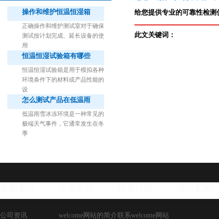
操作和维护恒温恒湿箱
给您提供专业的可靠性检测仪
正确操作和维护测试室对于确保
此文关键词：
测试按计划完成、延长设备的使
用
恒温恒湿试验箱有哪些
1立方米细菌气雾柜（不锈钢）
恒温恒湿试验箱是用于模拟各种
环境条件下的材料或产品性能的
设
怎么测试产品在低温雨
低温雨雪冰冻环境是一种常见的
极端天气事件，它通常发生在冬
季
新闻资讯
走进环仪
联系环仪
成功案例
公司资讯
welcome网站的简介
联系welcome网站