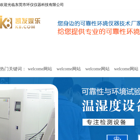
欢迎光临东莞市环仪仪器科技有限公司
welcome网站
净化器新风性能测试设备
甲醛及voc释放量检测设
热门关键词：
welcome网站
welcome网站
welcome网站
welcome网站
关于环仪
联系环仪
网站
welcome网站