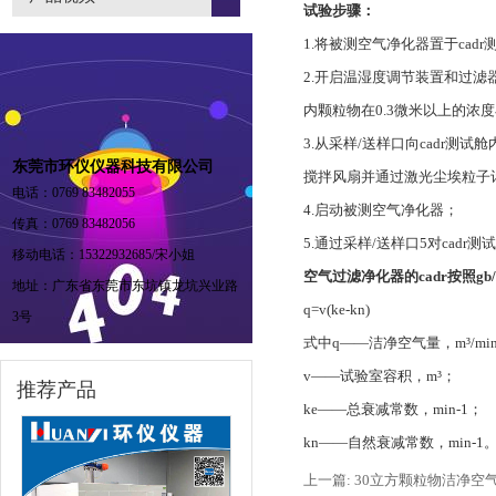
试验步骤：
1.将被测空气净化器置于cad
2.开启温湿度调节装置和过滤器
内颗粒物在0.3微米以上的浓
3.从采样/送样口向cadr
东莞市环仪仪器科技有限公司
搅拌风扇并通过激光尘埃粒子计数器
电话：0769 83482055
4.启动被测空气净化器；
传真：0769 83482056
5.通过采样/送样口5对cad
移动电话：15322932685/宋小姐
空气过滤净化器的cadr按照gb
地址：广东省东莞市东坑镇龙坑兴业路
q=v(ke-kn)
3号
式中q——洁净空气量，m³/mi
v——试验室容积，m³；
推荐产品
ke——总衰减常数，min-1；
kn——自然衰减常数，min-1
上一篇: 30立方颗粒物洁净空