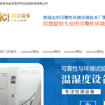
欢迎光临东莞市环仪仪器科技有限公司
welcome网站
净化器新风性能测试设备
甲醛及voc释放量检测设
热门关键词：
welcome网站
welcome网站
welcome网站
welcome网站
关于环仪
联系环仪
网站
welcome网站