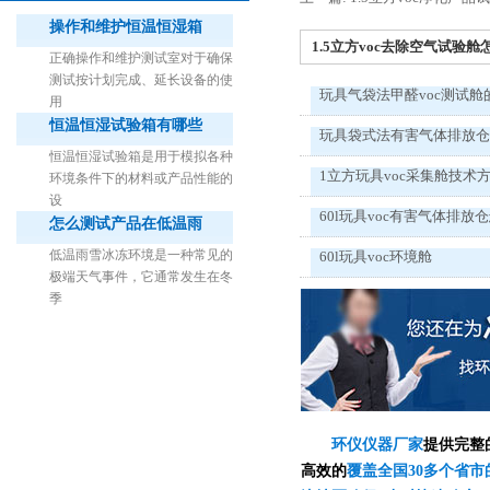
操作和维护恒温恒湿箱
1.5立方voc去除空气试验舱怎
正确操作和维护测试室对于确保
测试按计划完成、延长设备的使
玩具气袋法甲醛voc测试舱
用
恒温恒湿试验箱有哪些
玩具袋式法有害气体排放
1立方米细菌气雾柜（不锈钢）
恒温恒湿试验箱是用于模拟各种
1立方玩具voc采集舱技术
环境条件下的材料或产品性能的
设
60l玩具voc有害气体排放
怎么测试产品在低温雨
低温雨雪冰冻环境是一种常见的
60l玩具voc环境舱
极端天气事件，它通常发生在冬
季
环仪仪器厂家
提供完整
高效的
覆盖全国30多个省市