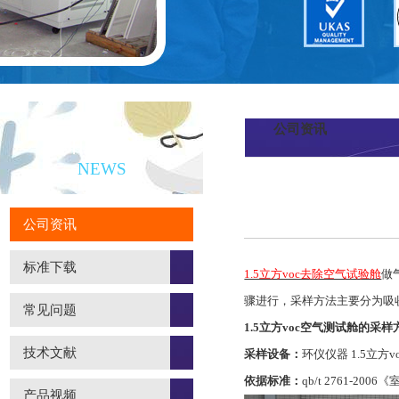
公司资讯
新闻资讯
NEWS
公司资讯
标准下载
1.5立方voc去除空气试验舱
做
骤进行，采样方法主要分为吸
常见问题
1.5立方voc空气测试舱的采样
技术文献
采样设备：
环仪仪器 1.5立方
依据标准：
qb/t 2761-
产品视频