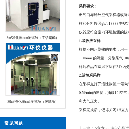
采样要求：
出气口与舱外空气采样器或测
样和分析按照gb/t 188
仪器应符合室内环境检测的技
3m³净化器ccm测试舱（不锈钢舱）
1.吸收液采样
根据不
同
污染物的要求，用一个内
1.0l/min 的流量，分别
样后样品在室温下应在24h内
2.活性炭采样
在采样点打开活性炭管,一端
0.5l/min的速度，抽取
和大气压力。
30m³净化器cadr测试舱（玻璃舱）
采样完成后，记得关闭1.5立
常见问题
上一篇: 1.5立方voc净化产