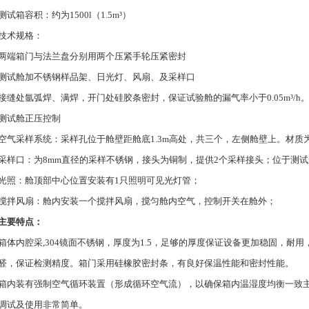
测试箱容积：约为1500l（1.5m³）
技术规格：
两端箱门与法兰盘分别用两个压紧手轮压紧密封
测试舱加不锈钢样品架、日光灯、风扇、及采样口
接缝处氩弧焊、满焊，开门处硅胶条密封，保证试验舱的漏气率小于0.05m³/h
测试舱正压控制
空气采样系统：采样孔位于舱壁距舱底1.3m高处，共三个，左侧舱壁上。材质
采样口：为8mm直径的采样不锈钢，接头为铜制，提供2个采样接头；位于测
光照：舱顶部中心位置安装有1只照明可见光灯管；
搅拌风扇：舱内安装一个搅拌风扇，搅匀舱内空气，控制开关在舱外；
主要特点：
箱体内腔采,304镜面不锈钢，厚度为1.5，足够的厚度保证设备更加稳固，耐
醛，保证检测精度。箱门采用硅橡胶密封条，有良好保温性能和密封性能。
箱内装有强制空气循环装置（形成循环空气流），以确保箱内温湿度均衡一致主
调试及使用非常简单。