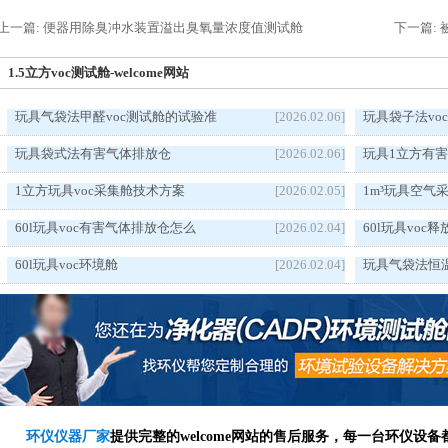
上一篇: 便器用除臭冲水装置溢出臭氧量浓度值测试舱
下一篇: 
1.5立方voc测试舱-welcome网站
玩具气袋法甲醛voc测试舱的试验准
[2026.02.06]
玩具袋子法vo
玩具袋式法有害气体排放仓
[2026.02.06]
玩具1立方有
1立方玩具voc采集舱技术方案
[2026.02.05]
1m³玩具空气
60l玩具voc有害气体排放仓怎么
[2026.02.04]
60l玩具vo
60l玩具voc环境舱
[2026.02.04]
玩具气袋法恒
环仪仪器厂家
提供完整的welcome网站的售后服务，每一台环仪设