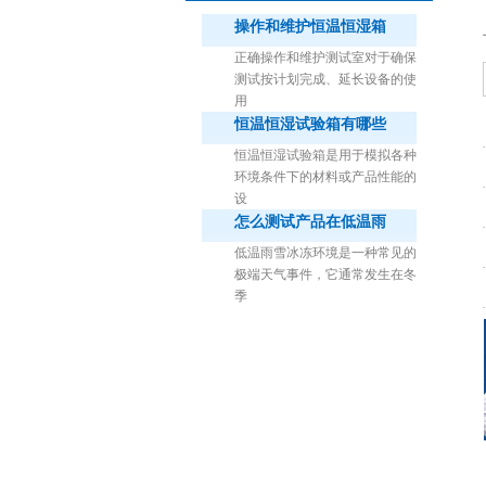
操作和维护恒温恒湿箱
正确操作和维护测试室对于确保
测试按计划完成、延长设备的使
用
恒温恒湿试验箱有哪些
1立方米细菌气雾柜（不锈钢）
恒温恒湿试验箱是用于模拟各种
环境条件下的材料或产品性能的
设
怎么测试产品在低温雨
低温雨雪冰冻环境是一种常见的
极端天气事件，它通常发生在冬
季