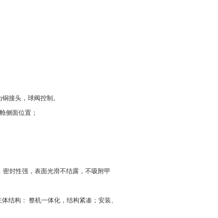
。
为铜接头，球阀控制。
试舱侧面位置；
用，密封性强，表面光滑不结露，不吸附甲
体结构： 整机一体化，结构紧凑；安装、