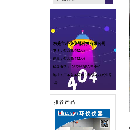
东莞市环仪仪器科技有限公司
电话：0769 83482055
传真：0769 83482056
移动电话：15322932685/宋小姐
地址：广东省东莞市东坑镇龙坑兴业路
3号
推荐产品