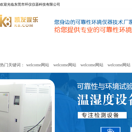
欢迎光临东莞市环仪仪器科技有限公司
welcome网站
净化器新风性能测试设备
甲醛及voc释放量检测设
热门关键词：
welcome网站
welcome网站
welcome网站
welcome网站
关于环仪
联系环仪
网站
welcome网站