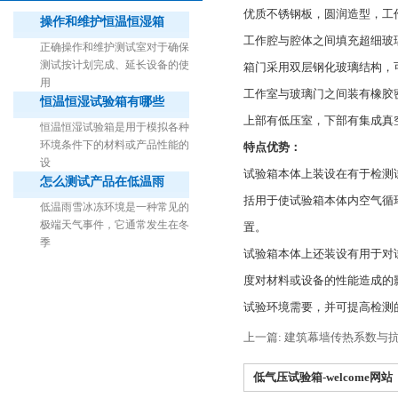
优质不锈钢板，圆润造型，工
操作和维护恒温恒湿箱
工作腔与腔体之间填充超细玻
正确操作和维护测试室对于确保
测试按计划完成、延长设备的使
箱门采用双层钢化玻璃结构，
用
工作室与玻璃门之间装有橡胶
恒温恒湿试验箱有哪些
1立方米细菌气雾柜（不锈钢）
上部有低压室，下部有集成真
恒温恒湿试验箱是用于模拟各种
环境条件下的材料或产品性能的
特点优势：
设
试验箱本体上装设在有于检测
怎么测试产品在低温雨
括用于使试验箱本体内空气循
低温雨雪冰冻环境是一种常见的
极端天气事件，它通常发生在冬
置。
季
试验箱本体上还装设有用于对
度对材料或设备的性能造成的
试验环境需要，并可提高检测
上一篇: 建筑幕墙传热系数与
低气压试验箱-welcome网站