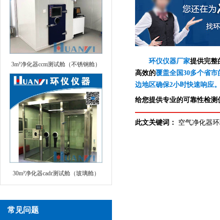
环仪仪器厂家
提供完整
3m³净化器ccm测试舱（不锈钢舱）
高效的
覆盖全国30多个省市
边地区确保2小时快速响应
给您提供专业的可靠性检测仪
此文关键词：
空气净化器环
30m³净化器cadr测试舱（玻璃舱）
常见问题