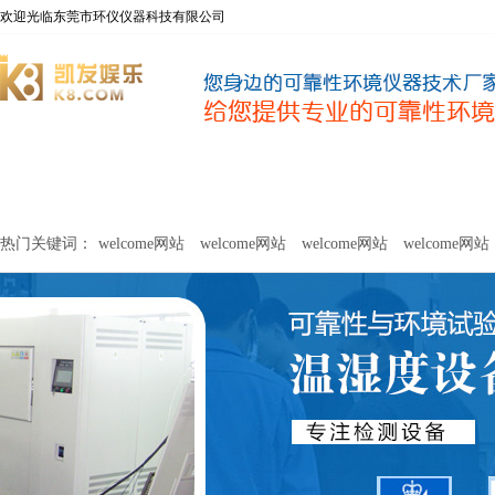
欢迎光临东莞市环仪仪器科技有限公司
welcome网站
净化器新风性能测试设备
甲醛及voc释放量检测设
热门关键词：
welcome网站
welcome网站
welcome网站
welcome网站
关于环仪
联系环仪
网站
welcome网站