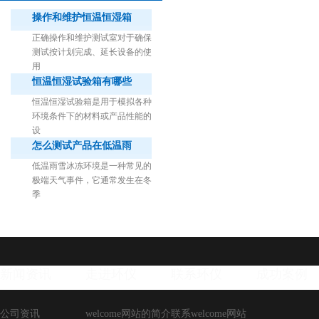
操作和维护恒温恒湿箱
正确操作和维护测试室对于确保
测试按计划完成、延长设备的使
用
恒温恒湿试验箱有哪些
1立方米细菌气雾柜（不锈钢）
恒温恒湿试验箱是用于模拟各种
环境条件下的材料或产品性能的
设
怎么测试产品在低温雨
低温雨雪冰冻环境是一种常见的
极端天气事件，它通常发生在冬
季
新闻资讯
走进环仪
联系环仪
成功案例
公司资讯
welcome网站的简介
联系welcome网站