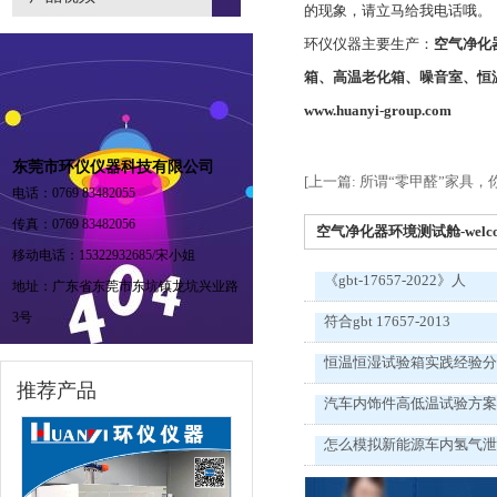
的现象，请立马给我电话哦。
环仪仪器主要生产：
空气净化
箱、高温老化箱、噪音室、恒
www.huanyi-group.com
东莞市环仪仪器科技有限公司
[上一篇: 所谓“零甲醛”家具
电话：0769 83482055
传真：0769 83482056
空气净化器环境测试舱-welc
移动电话：15322932685/宋小姐
《gbt-17657-2022》人
地址：广东省东莞市东坑镇龙坑兴业路
3号
符合gbt 17657-2013
恒温恒湿试验箱实践经验
推荐产品
汽车内饰件高低温试验方
怎么模拟新能源车内氢气