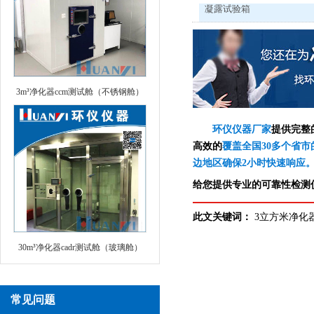
凝露试验箱
3m³净化器ccm测试舱（不锈钢舱）
环仪仪器厂家
提供完整
高效的
覆盖全国30多个省市
边地区确保2小时快速响应
给您提供专业的可靠性检测仪
此文关键词：
3立方米净化
30m³净化器cadr测试舱（玻璃舱）
常见问题