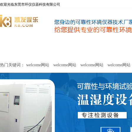
欢迎光临东莞市环仪仪器科技有限公司
welcome网站
净化器新风性能测试设备
甲醛及voc释放量检测设
热门关键词：
welcome网站
welcome网站
welcome网站
welcome网站
关于环仪
联系环仪
网站
welcome网站