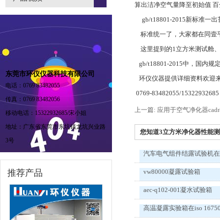
算出洁净空气量降至初始值 
gb/t18801-2015新标准
标准统一了，大家都在同壹
这里提到的1立方米测试舱、
gb/t18801-2015中，
东莞市环仪仪器科技有限公司
环仪仪器提供详细资料欢迎来电咨询。ww
电话：0769 83482055
0769-83482055/15322932685
传真：0769 83482056
上一篇: 应用于空气净化器ca
移动电话：15322932685/宋小姐
地址：广东省东莞市东坑镇龙坑兴业路
您知道3立方米净化器性能测试
3号
汽车电气组件结露试验机在v
推荐产品
vw80000凝露试验箱
aec-q102-001凝水试验箱
高温凝露实验箱在iso 1675