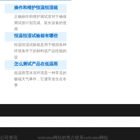
操作和维护恒温恒湿箱
正确操作和维护测试室对于确保
测试按计划完成、延长设备的使
用
恒温恒湿试验箱有哪些
1立方米细菌气雾柜（不锈钢）
恒温恒湿试验箱是用于模拟各种
环境条件下的材料或产品性能的
设
怎么测试产品在低温雨
低温雨雪冰冻环境是一种常见的
极端天气事件，它通常发生在冬
季
新闻资讯
走进环仪
联系环仪
成功案例
公司资讯
welcome网站的简介
联系welcome网站