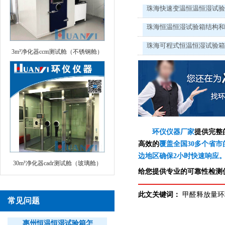
珠海快速变温恒温恒湿试
珠海恒温恒湿试验箱结构
珠海可程式恒温恒湿试验
3m³净化器ccm测试舱（不锈钢舱）
环仪仪器厂家
提供完整
高效的
覆盖全国30多个省市
边地区确保2小时快速响应
30m³净化器cadr测试舱（玻璃舱）
给您提供专业的可靠性检测仪
此文关键词：
甲醛释放量环
常见问题
惠州恒温恒湿试验箱怎