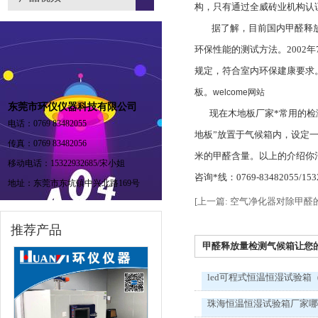
构，只有通过全威砖业机构认
据了解，目前国内甲醛释放量
环保性能的测试方法。2002
规定，符合室内环保建康要求
板。
welcome网站
东莞市环仪仪器科技有限公司
现在木地板厂家*常用的检测
电话：0769 83482055
地板”放置于气候箱内，设定
传真：0769 83482056
米的甲醛含量。以上的介绍你
移动电话：15322932685/宋小姐
咨询*线：0769-83482055/153
地址：东莞市东坑镇中兴北路169号
[上一篇: 空气净化器对除甲
推荐产品
甲醛释放量检测气候箱让您的生
led可程式恒温恒湿试验箱
珠海恒温恒湿试验箱厂家