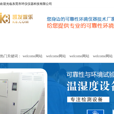
欢迎光临东莞市环仪仪器科技有限公司
welcome网站
净化器新风性能测试设备
甲醛及voc释放量检测设
热门关键词：
welcome网站
welcome网站
welcome网站
welcome网站
关于环仪
联系环仪
网站
welcome网站