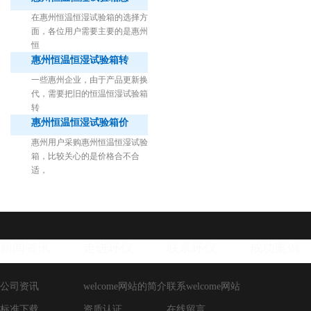
在惠州恒温恒湿试验箱的选择方
面，各位用户需要主要的是惠州
恒
惠州恒温恒湿试验箱转
1立方米细菌气雾柜（不锈钢）
一些惠州企业，由于产品更新换
代，需要把旧的恒温恒湿试验箱
转
惠州恒温恒湿试验箱价
惠州用户采购惠州恒温恒湿试验
箱，比较关心的是价格合不合
适，
新闻资讯
走进环仪
联系环仪
成功案例
公司资讯
welcome网站的简介
联系welcome网站
标准下载
资质认证
在线留言