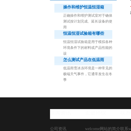
操作和维护恒温恒湿箱
正确操作和维护测试室对于确保
测试按计划完成、延长设备的使
用
恒温恒湿试验箱有哪些
1立方米细菌气雾柜（不锈钢）
恒温恒湿试验箱是用于模拟各种
环境条件下的材料或产品性能的
设
怎么测试产品在低温雨
低温雨雪冰冻环境是一种常见的
极端天气事件，它通常发生在冬
季
新闻资讯
走进环仪
联系
公司资讯
welcome网站的简介
联系w