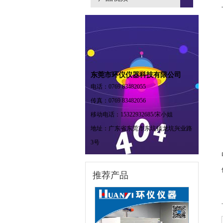
东莞市环仪仪器科技有限公司
电话：0769 83482055
传真：0769 83482056
移动电话：15322932685/宋小姐
地址：广东省东莞市东坑镇龙坑兴业路
3号
推荐产品