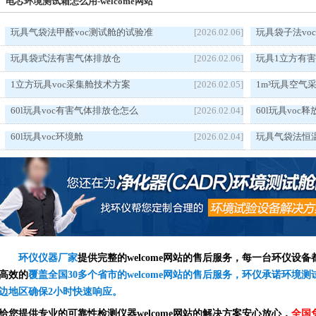
电芯环境测试箱怎么用-welcome网站
玩具气袋法甲醛voc测试舱的试验准
[2026.02.06]
玩具袋子法vo
玩具袋式法有害气体排放仓
[2026.02.06]
玩具1立方有
1立方玩具voc采集舱技术方案
[2026.02.05]
1m³玩具空气
60l玩具voc有害气体排放仓怎么
[2026.02.04]
60l玩具vo
60l玩具voc环境舱
[2026.02.04]
玩具气袋法恒
环仪仪器厂家
提供完整的welcome网站的售后服务，每一台环仪设
高效的
覆盖全国30多个省市的welcome网站的售后服务，环仪承诺环境
边地区确保2小时快速响应。
给您提供专业的可靠性检测仪器welcome网站的解决方案安心放心，
全国