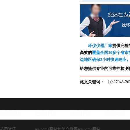
环仪仪器厂家
提供完整
高效的
覆盖全国30多个省市
边地区确保2小时快速响应
给您提供专业的可靠性检测仪
此文关键词：
《gb27948
新闻资讯
走进环仪
联系环仪
成功案例
公司资讯
welcome网站的简介
联系welcome网站