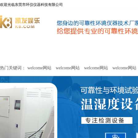
欢迎光临东莞市环仪仪器科技有限公司
welcome网站
净化器新风性能测试设备
甲醛及voc释放量检测设
热门关键词：
welcome网站
welcome网站
welcome网站
welcome网站
关于环仪
联系环仪
网站
welcome网站