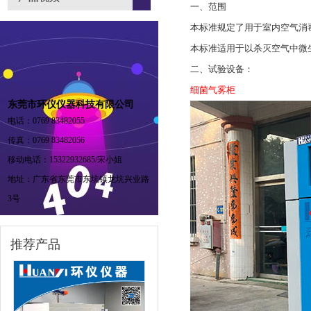
一、范围
本标准规定了用于室内空气消
本标准适用于以杀灭空气中微
二、试验设备：
细菌气雾柜
东莞市环仪仪器科技有限公司
电话：0769 83482055
传真：0769 83482056
移动电话：15322932685/宋小姐
地址：广东省东莞市东坑镇龙坑兴业路
3号
推荐产品