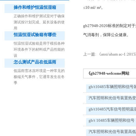
操作和维护恒温恒湿箱
≤10 ml/ m³。
正确操作和维护测试室对于确保
测试按计划完成、延长设备的使
gb27948-2020标准
用
恒温恒湿试验箱有哪些
气消毒剂，保障公众健康。
1立方米细菌气雾柜（不锈钢）
恒温恒湿试验箱是用于模拟各种
环境条件下的材料或产品性能的
上一篇: 《ansi/aham ac
设
怎么测试产品在低温雨
低温雨雪冰冻环境是一种常见的
《gb27948-welcome网站
极端天气事件，它通常发生在冬
季
gb/t10485车辆照明和信号
汽车照明和光信号装置热
gb/t10485汽车信号照明温
gb/t 10485车辆照明和信号
汽车照明和光信号装置高