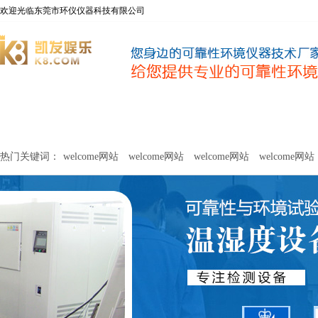
欢迎光临东莞市环仪仪器科技有限公司
welcome网站
净化器新风性能测试设备
甲醛及voc释放量检测设
热门关键词：
welcome网站
welcome网站
welcome网站
welcome网站
关于环仪
联系环仪
网站
welcome网站