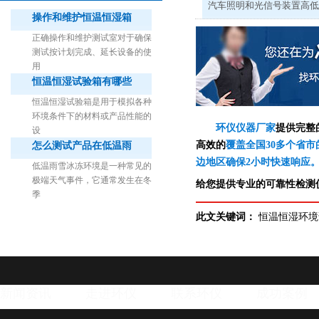
汽车照明和光信号装置高
操作和维护恒温恒湿箱
正确操作和维护测试室对于确保
测试按计划完成、延长设备的使
用
恒温恒湿试验箱有哪些
1立方米细菌气雾柜（不锈钢）
恒温恒湿试验箱是用于模拟各种
环境条件下的材料或产品性能的
环仪仪器厂家
提供完整
设
高效的
覆盖全国30多个省市
怎么测试产品在低温雨
边地区确保2小时快速响应
低温雨雪冰冻环境是一种常见的
极端天气事件，它通常发生在冬
给您提供专业的可靠性检测仪
季
此文关键词：
恒温恒湿环境
新闻资讯
走进环仪
联系环仪
成功案例