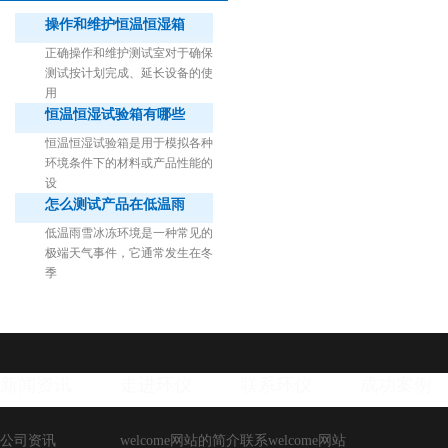
操作和维护恒温恒湿箱
正确操作和维护测试室对于确保
测试按计划完成、延长设备的使
用
恒温恒湿试验箱有哪些
1立方米细菌气雾柜（不锈钢）
恒温恒湿试验箱是用于模拟各种
环境条件下的材料或产品性能的
设
怎么测试产品在低温雨
低温雨雪冰冻环境是一种常见的
极端天气事件，它通常发生在冬
季
新闻资讯
走进环仪
联系环仪
成功案例
公司资讯
welcome网站的简介
联系welcome网站