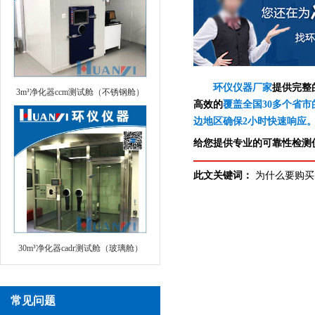
环仪仪器厂家
提供完整
3m³净化器ccm测试舱（不锈钢舱）
高效的
覆盖全国30多个省市
边地区确保2小时快速响应
给您提供专业的可靠性检测仪
此文关键词：
为什么要购买
30m³净化器cadr测试舱（玻璃舱）
常见问题