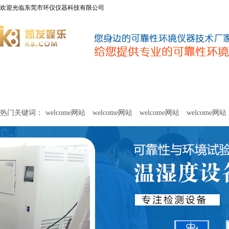
欢迎光临东莞市环仪仪器科技有限公司
welcome网站
净化器新风性能测试设备
甲醛及voc释放量检测设
热门关键词：
welcome网站
welcome网站
welcome网站
welcome网站
关于环仪
联系环仪
网站
welcome网站