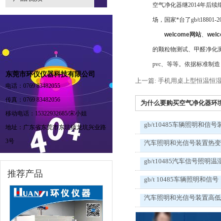
空气净化器继2014年
场，国家*台了gb/t1880
welcome网站
、
wel
的颗粒物测试、甲醛净化
pvc、等等。依据标准制
东莞市环仪仪器科技有限公司
上一篇: 手机用桌上型恒温恒
电话：0769 83482055
传真：0769 83482056
为什么要购买空气净化器环境测
移动电话：15322932685/宋小姐
gb/t10485车辆照明和信号
地址：广东省东莞市东坑镇龙坑兴业路
3号
汽车照明和光信号装置热
gb/t10485汽车信号照明温
推荐产品
gb/t 10485车辆照明和信号
汽车照明和光信号装置高