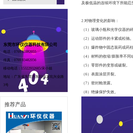
及极低温的连续环境下所能忍
2.对物理变化的影响：
（1）玻璃小瓶和光学仪器的
（2）运动部件的卡紧或松驰
东莞市环仪仪器科技有限公司
（3）爆炸物中固态装药或药
电话：0769 83482055
（4）材料的收缩/膨胀率不同
传真：0769 83482056
（5）零部件的变形或破裂。
移动电话：15322932685/宋小姐
（6）表面涂层开裂。
地址：广东省东莞市东坑镇龙坑兴业路
（7）密封舱泄露。
3号
（8）绝缘保护失效。
推荐产品