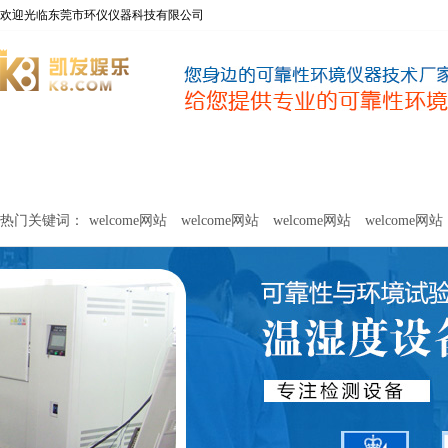
欢迎光临东莞市环仪仪器科技有限公司
welcome网站
净化器新风性能测试设备
甲醛及voc释放量检测设
热门关键词：
welcome网站
welcome网站
welcome网站
welcome网站
关于环仪
联系环仪
网站
welcome网站