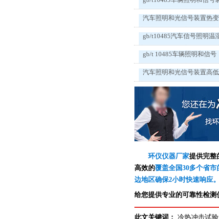
汽车照明和光信号装置热
gb/t10485汽车信号照明温
gb/t 10485车辆照明和信号
汽车照明和光信号装置高
环仪仪器厂家
提供完整
高效的
覆盖全国30多个省市
边地区确保2小时快速响应
给您提供专业的可靠性检测仪
此文关键词：
冷热冲击试验