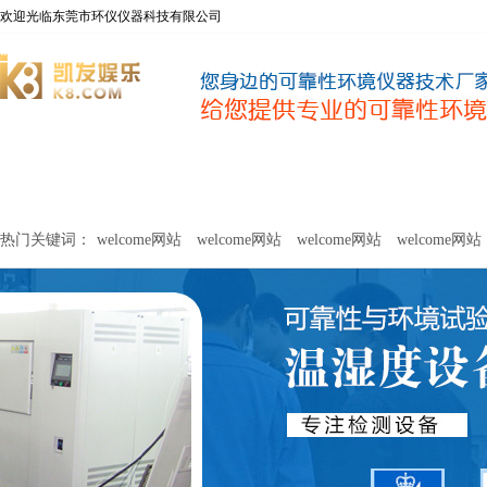
欢迎光临东莞市环仪仪器科技有限公司
welcome网站
净化器新风性能测试设备
甲醛及voc释放量检测设
热门关键词：
welcome网站
welcome网站
welcome网站
welcome网站
关于环仪
联系环仪
网站
welcome网站