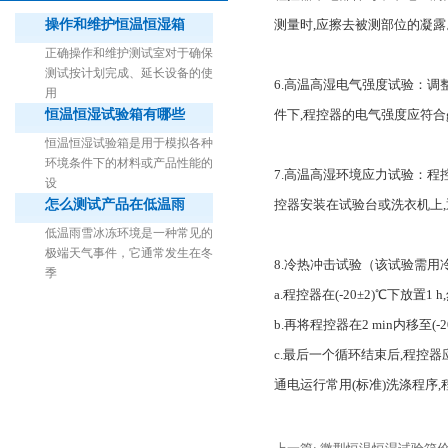
操作和维护恒温恒湿箱
测量时,应擦去被测部位的凝露
正确操作和维护测试室对于确保
测试按计划完成、延长设备的使
6.高温高湿电气强度试验：调整恒
用
恒温恒湿试验箱有哪些
件下,程控器的电气强度应符合gb/t
1立方米细菌气雾柜（不锈钢）
恒温恒湿试验箱是用于模拟各种
环境条件下的材料或产品性能的
7.高温高湿环境应力试验：程控器
设
怎么测试产品在低温雨
控器安装在试验台或洗衣机上,
低温雨雪冰冻环境是一种常见的
极端天气事件，它通常发生在冬
8.冷热冲击试验（该试验需用
季
a.程控器在(-20±2)℃下放置1
b.再将程控器在2 min内移至(-
c.最后一个循环结束后,程控器
通电运行常用(标准)洗涤程序