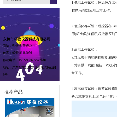
1.低温工作试验：
恒温恒湿试
程序,程控器应能正常工作。
2.低温储存试验：程控器在(-
用(标准)洗涤程序,程控器应
东莞市环仪仪器科技有限公司
电话：0769 83482055
3.高温工作试验：
传真：0769 83482056
a.对无烘干功能的程控器,在(
移动电话：15322932685/宋小姐
b.对有烘干功能(包括干衣机)
地址：广东省东莞市东坑镇龙坑兴业路
常工作。
3号
4.高温储存试验：调整试验箱温
推荐产品
验台或洗衣机上,通电运行常用