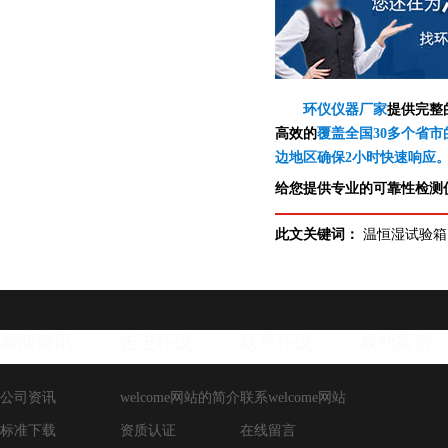
环仪仪器厂家
提供完整
高效的
覆盖全国30多个省市
边地区确保2小时快速响应
给您提供专业的可靠性检测仪
此文关键词：
温恒湿试验箱
新闻资讯
走进环仪
联系环仪
成功案例
公司资讯
welcome网站的简介
联系welcome网站
标准下载
资质认证
在线留言