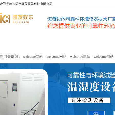
欢迎光临东莞市环仪仪器科技有限公司
welcome网站
净化器新风性能测试设备
甲醛及voc释放量检测设
热门关键词：
welcome网站
welcome网站
welcome网站
welcome网站
关于环仪
联系环仪
网站
welcome网站