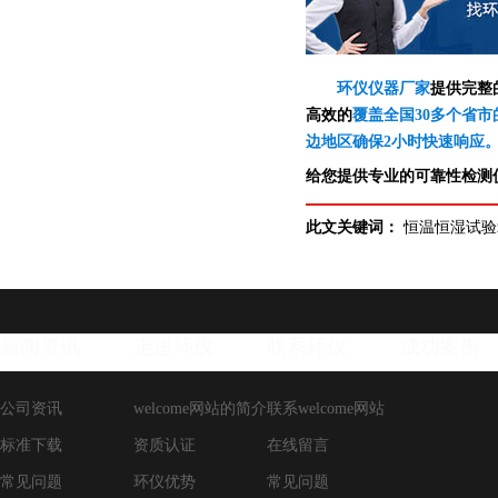
环仪仪器厂家
提供完整
高效的
覆盖全国30多个省市
边地区确保2小时快速响应
给您提供专业的可靠性检测仪
此文关键词：
恒温恒湿试验
新闻资讯
走进环仪
联系环仪
成功案例
公司资讯
welcome网站的简介
联系welcome网站
标准下载
资质认证
在线留言
常见问题
环仪优势
常见问题