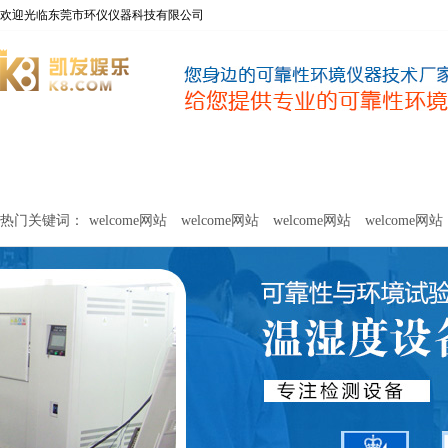
欢迎光临东莞市环仪仪器科技有限公司
welcome网站
净化器新风性能测试设备
甲醛及voc释放量检测设
热门关键词：
welcome网站
welcome网站
welcome网站
welcome网站
关于环仪
联系环仪
网站
welcome网站