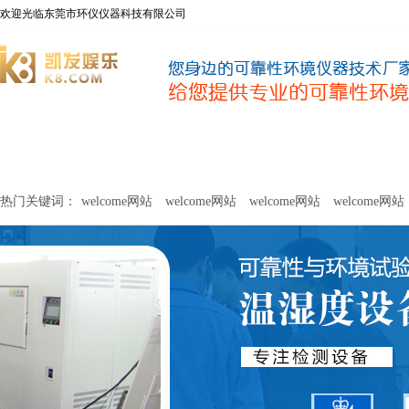
欢迎光临东莞市环仪仪器科技有限公司
welcome网站
净化器新风性能测试设备
甲醛及voc释放量检测设
热门关键词：
welcome网站
welcome网站
welcome网站
welcome网站
关于环仪
联系环仪
网站
welcome网站